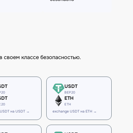
в своем классе безопасностью.
SDT
USDT
P20
BEP20
SDT
ETH
C20
ETH
 USDT на USDT →
exchange USDT на ETH →