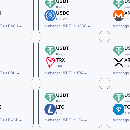
T
USDT
U
BEP20
BE
H
USDC
X
ERC20
XM
DT на DASH →
exchange USDT на USDC →
exchange
T
USDT
U
BEP20
BE
TRX
X
TRX
XR
T на SOL →
exchange USDT на TRX →
exchange
T
USDT
U
BEP20
BE
E
LTC
T
LTC
TO
DT на DOGE →
exchange USDT на LTC →
exchange