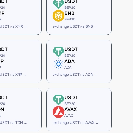
SDT
USDT
P20
BEP20
MR
BNB
R
BEP20
 USDT на XMR →
exchange USDT на BNB →
SDT
USDT
P20
BEP20
RP
ADA
P
ADA
 USDT на XRP →
exchange USDT на ADA →
SDT
USDT
P20
BEP20
ON
AVAX
N
AVAX
 USDT на TON →
exchange USDT на AVAX →