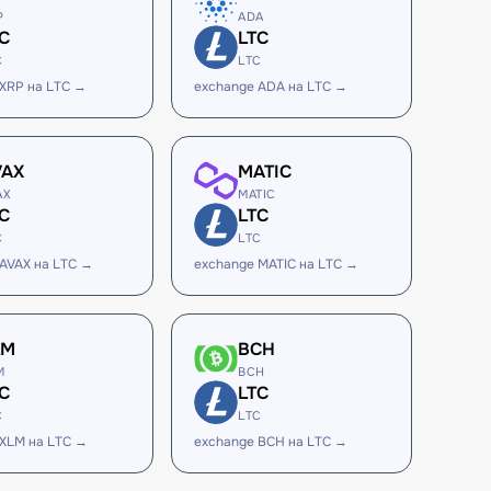
P
ADA
C
LTC
C
LTC
 XRP на LTC →
exchange ADA на LTC →
VAX
MATIC
AX
MATIC
C
LTC
C
LTC
AVAX на LTC →
exchange MATIC на LTC →
LM
BCH
M
BCH
C
LTC
C
LTC
 XLM на LTC →
exchange BCH на LTC →