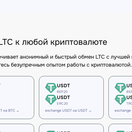
LTC к любой криптовалюте
печивает анонимный и быстрый обмен LTC с лучшей 
есь безупречным опытом работы с криптовалютой.
T
USDT
U
BEP20
BE
USDT
U
ERC20
TR
T на BTC →
exchange USDT на USDT →
exchange