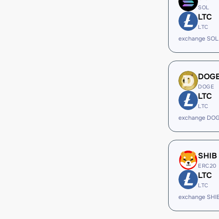
SOL
LTC
LTC
exchange SOL
DOG
DOGE
LTC
LTC
exchange DOG
SHIB
ERC20
LTC
LTC
exchange SHI