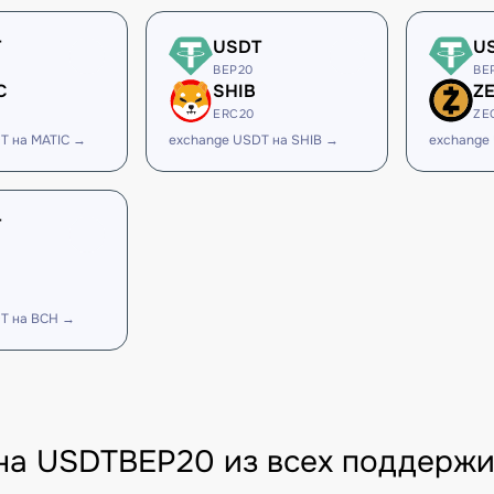
T
USDT
U
BEP20
BE
C
SHIB
Z
ERC20
ZE
T на MATIC →
exchange USDT на SHIB →
exchange
T
T на BCH →
на USDTBEP20 из всех поддержи