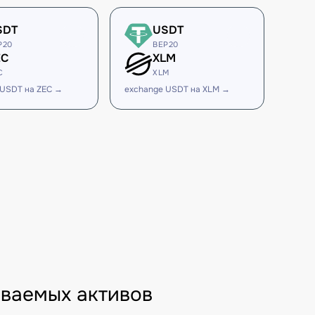
SDT
USDT
P20
BEP20
EC
XLM
C
XLM
 USDT на ZEC →
exchange USDT на XLM →
ваемых активов