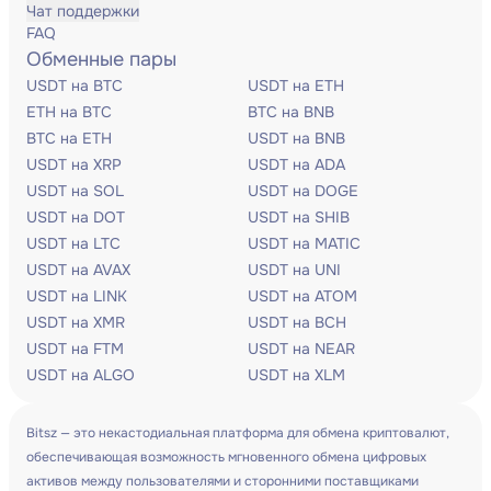
Чат поддержки
FAQ
Обменные пары
USDT на BTC
USDT на ETH
ETH на BTC
BTC на BNB
BTC на ETH
USDT на BNB
USDT на XRP
USDT на ADA
USDT на SOL
USDT на DOGE
USDT на DOT
USDT на SHIB
USDT на LTC
USDT на MATIC
USDT на AVAX
USDT на UNI
USDT на LINK
USDT на ATOM
USDT на XMR
USDT на BCH
USDT на FTM
USDT на NEAR
USDT на ALGO
USDT на XLM
Bitsz — это некастодиальная платформа для обмена криптовалют,
обеспечивающая возможность мгновенного обмена цифровых
активов между пользователями и сторонними поставщиками