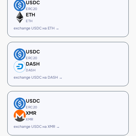
USDC
ERC20
ETH
ETH
exchange USDC на ETH →
USDC
ERC20
DASH
DASH
exchange USDC на DASH →
USDC
ERC20
XMR
XMR
exchange USDC на XMR →