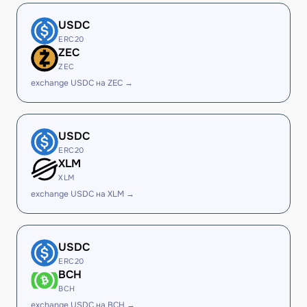
USDC
ERC20
ZEC
ZEC
exchange USDC на ZEC →
USDC
ERC20
XLM
XLM
exchange USDC на XLM →
USDC
ERC20
BCH
BCH
exchange USDC на BCH →