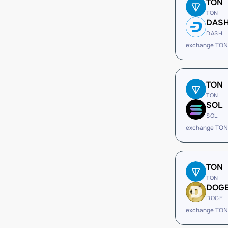
TON
TON
DAS
DASH
exchange TON
TON
TON
SOL
SOL
exchange TON
TON
TON
DOG
DOGE
exchange TON