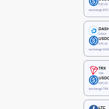
ERC20
exchange BTC
DAS
DASH
USD
ERC20
exchange DA
TRX
TRX
USD
ERC20
exchange TRX
LTC