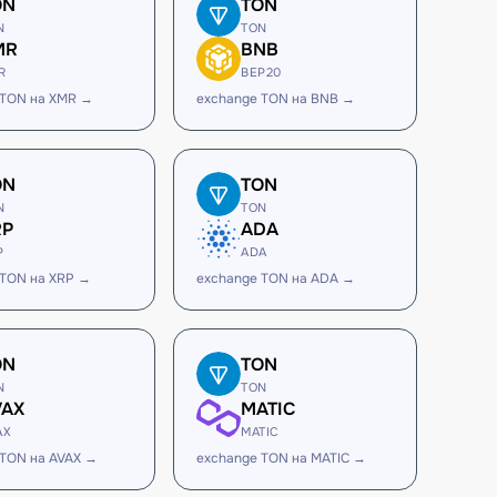
ON
TON
N
TON
MR
BNB
R
BEP20
 TON на XMR →
exchange TON на BNB →
ON
TON
N
TON
RP
ADA
P
ADA
 TON на XRP →
exchange TON на ADA →
ON
TON
N
TON
VAX
MATIC
AX
MATIC
 TON на AVAX →
exchange TON на MATIC →