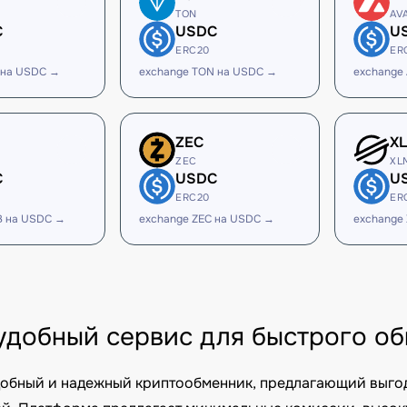
TON
AV
C
USDC
U
ERC20
ER
 на USDC →
exchange TON на USDC →
exchange
ZEC
X
ZEC
XL
C
USDC
U
ERC20
ER
B на USDC →
exchange ZEC на USDC →
exchange
– удобный сервис для быстрого 
удобный и надежный криптообменник, предлагающий выго