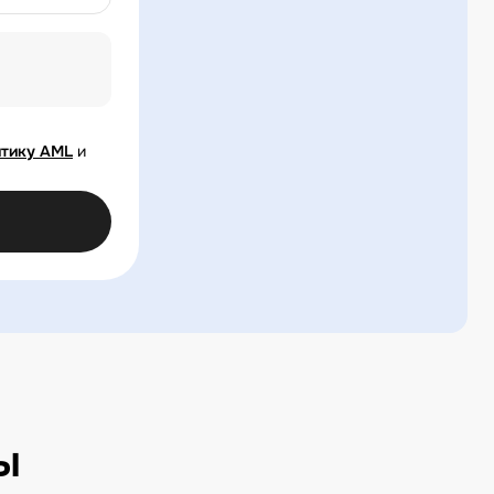
тику AML
и
ы