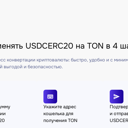
менять USDCERC20 на TON в 4 ш
сс конвертации криптовалюты: быстро, удобно и с мини
й выгодой и безопасностью.
сумму
Укажите адрес
Подтве
ции
кошелька для
и отпра
20
получения TON
USDCE