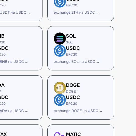
C20
ERC20
 USDT на USDC →
exchange ETH на USDC →
NB
SOL
P20
SOL
SDC
USDC
C20
ERC20
 BNB на USDC →
exchange SOL на USDC →
DA
DOGE
A
DOGE
SDC
USDC
C20
ERC20
 ADA на USDC →
exchange DOGE на USDC →
VAX
MATIC