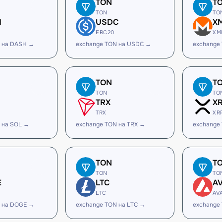
TON
T
TON
TO
H
USDC
X
ERC20
XM
 на DASH →
exchange TON на USDC →
exchange
TON
T
TON
TO
TRX
X
TRX
XR
 на SOL →
exchange TON на TRX →
exchange
TON
T
TON
TO
E
LTC
A
LTC
AV
 на DOGE →
exchange TON на LTC →
exchange