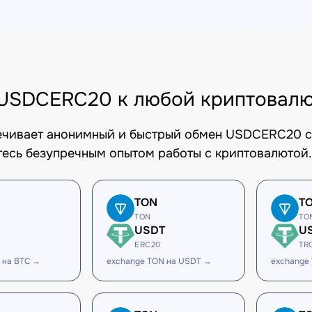
USDCERC20 к любой криптовал
печивает анонимный и быстрый обмен USDCERC20 с
есь безупречным опытом работы с криптовалютой.
TON
T
TON
TO
USDT
U
ERC20
TR
 на BTC →
exchange TON на USDT →
exchange