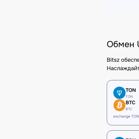
Обмен 
Bitsz обес
Наслаждайт
TON
TON
BTC
BTC
exchange TON