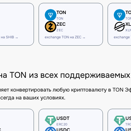
TON
T
TON
TO
ZEC
X
ZEC
XL
 на SHIB →
exchange TON на ZEC →
exchange
на TON из всех поддерживаемых
оляет конвертировать любую криптовалюту в TON Э
сегда на ваших условиях.
USDT
U
ERC20
TR
C
USDC
U