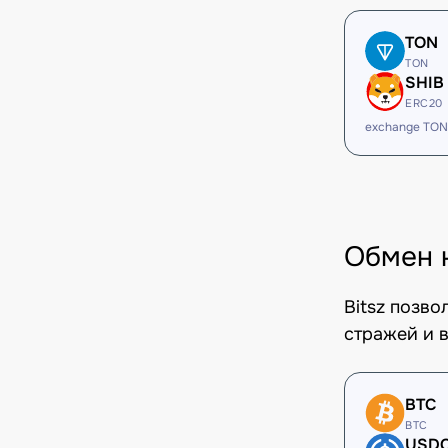
TON
TON
SHIB
ERC20
exchange TON
Обмен 
Bitsz позв
стражей и в
BTC
BTC
USD