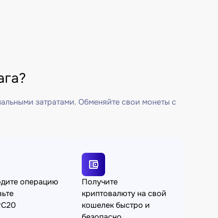
ага?
мальными затратами. Обменяйте свои монеты с
рдите операцию
Получите
вьте
криптовалюту на свой
RC20
кошелек быстро и
безопасно