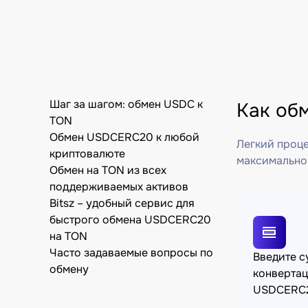
Шаг за шагом: обмен USDC к
Как об
TON
Обмен USDCERC20 к любой
Легкий проце
криптовалюте
максимально
Обмен на TON из всех
поддерживаемых активов
Bitsz – удобный сервис для
быстрого обмена USDCERC20
на TON
Часто задаваемые вопросы по
Введите 
обмену
конверта
USDCERC