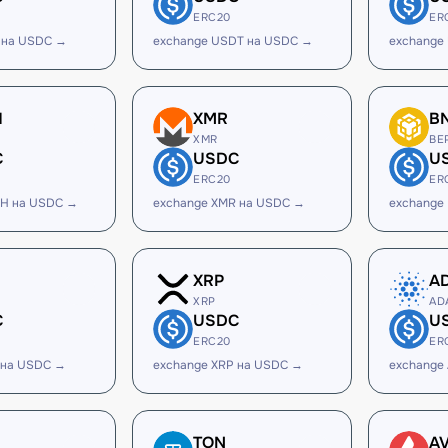
ERC20
ER
 на USDC →
exchange USDT на USDC →
exchange
H
XMR
B
XMR
BE
C
USDC
U
ERC20
ER
SH на USDC →
exchange XMR на USDC →
exchange
XRP
A
XRP
AD
C
USDC
U
ERC20
ER
 на USDC →
exchange XRP на USDC →
exchange
TON
A