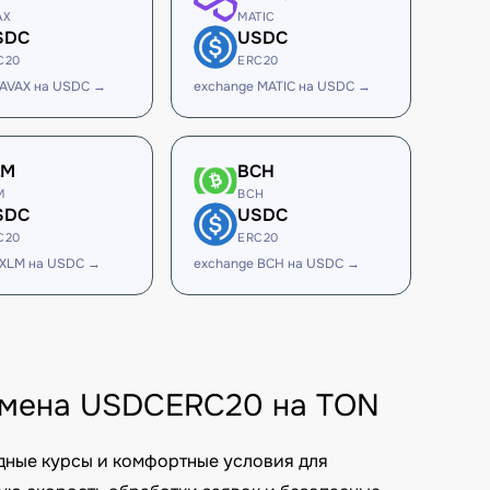
AX
MATIC
SDC
USDC
C20
ERC20
 AVAX на USDC →
exchange MATIC на USDC →
LM
BCH
M
BCH
SDC
USDC
C20
ERC20
 XLM на USDC →
exchange BCH на USDC →
обмена USDCERC20 на TON
дные курсы и комфортные условия для