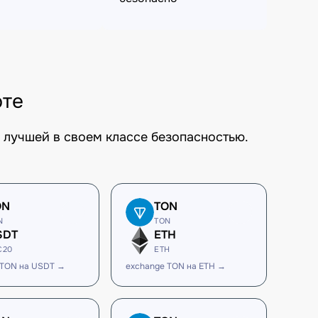
юте
 лучшей в своем классе безопасностью.
ON
TON
N
TON
SDT
ETH
C20
ETH
 TON на USDT →
exchange TON на ETH →