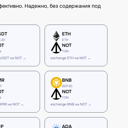
ффективно. Надежно, без содержания под
SDT
ETH
C20
ETH
OT
NOT
N
TON
 USDT на NOT →
exchange ETH на NOT →
MR
BNB
R
BEP20
OT
NOT
N
TON
 XMR на NOT →
exchange BNB на NOT →
RP
ADA