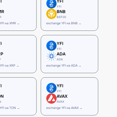
I
YFI
YFI
MR
BNB
R
BEP20
YFI на XMR →
exchange YFI на BNB →
I
YFI
YFI
RP
ADA
P
ADA
YFI на XRP →
exchange YFI на ADA →
I
YFI
YFI
ON
AVAX
N
AVAX
YFI на TON →
exchange YFI на AVAX →