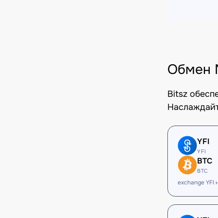
Обмен 
Bitsz обес
Наслаждайт
YFI
YFI
BTC
BTC
exchange YFI 