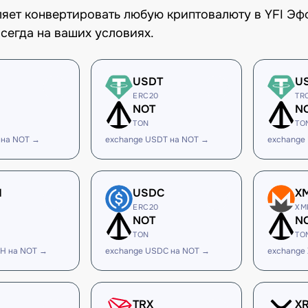
оляет конвертировать любую криптовалюту в YFI Э
сегда на ваших условиях.
USDT
U
ERC20
TR
NOT
N
TON
TO
 на NOT →
exchange USDT на NOT →
exchange
H
USDC
X
ERC20
XM
NOT
N
TON
TO
H на NOT →
exchange USDC на NOT →
exchange
TRX
X