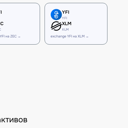
I
YFI
YFI
EC
XLM
C
XLM
YFI на ZEC →
exchange YFI на XLM →
активов