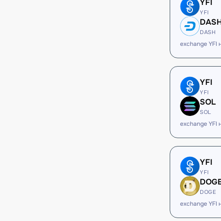
YFI
YFI
DAS
DASH
exchange YFI
YFI
YFI
SOL
SOL
exchange YFI 
YFI
YFI
DOG
DOGE
exchange YFI