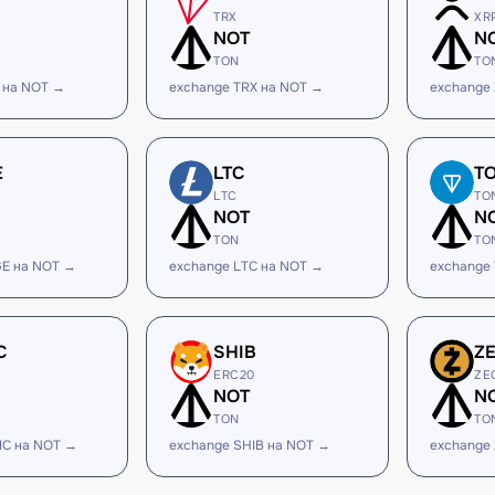
TRX
XR
NOT
N
TON
TO
 на NOT →
exchange TRX на NOT →
exchange
E
LTC
T
LTC
TO
NOT
N
TON
TO
E на NOT →
exchange LTC на NOT →
exchange
C
SHIB
Z
ERC20
ZE
NOT
N
TON
TO
IC на NOT →
exchange SHIB на NOT →
exchange