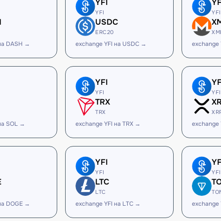
YFI
YF
YFI
YFI
H
USDC
X
ERC20
XM
 на DASH →
exchange YFI на USDC →
exchange 
YFI
YF
YFI
YFI
TRX
X
TRX
XR
на SOL →
exchange YFI на TRX →
exchange 
YFI
YF
YFI
YFI
E
LTC
T
LTC
TO
 на DOGE →
exchange YFI на LTC →
exchange 