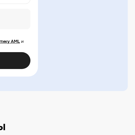
тику AML
и
ы