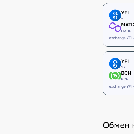
YFI
YFI
MATI
MATIC
exchange YFI 
YFI
YFI
BCH
BCH
exchange YFI
Обмен 