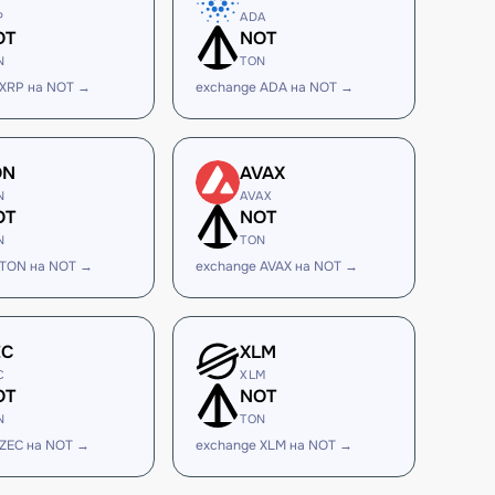
P
ADA
OT
NOT
N
TON
 XRP на NOT →
exchange ADA на NOT →
ON
AVAX
N
AVAX
OT
NOT
N
TON
 TON на NOT →
exchange AVAX на NOT →
EC
XLM
C
XLM
OT
NOT
N
TON
 ZEC на NOT →
exchange XLM на NOT →