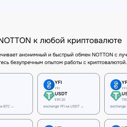
NOTTON к любой криптовалюте
печивает анонимный и быстрый обмен NOTTON с луч
есь безупречным опытом работы с криптовалютой.
YFI
YF
YFI
YFI
USDT
U
ERC20
TR
на BTC →
exchange YFI на USDT →
exchange 