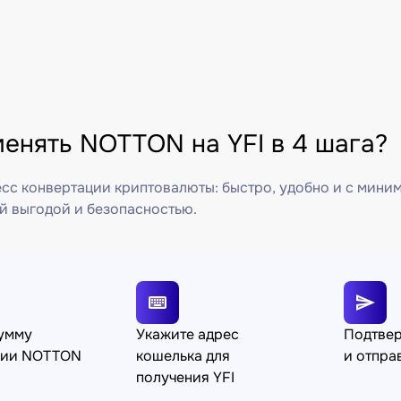
менять NOTTON на YFI в 4 шага?
сс конвертации криптовалюты: быстро, удобно и с мини
й выгодой и безопасностью.
сумму
Укажите адрес
Подтве
ции NOTTON
кошелька для
и отпра
получения YFI