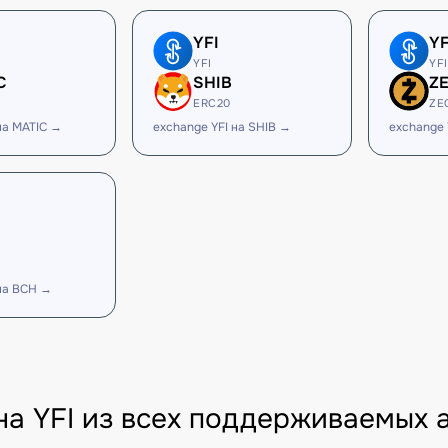
YFI
YF
YFI
YFI
C
SHIB
Z
ERC20
ZE
на MATIC →
exchange YFI на SHIB →
exchange 
 на BCH →
на YFI из всех поддерживаемых 