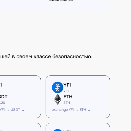
шей в своем классе безопасностью.
I
YFI
YFI
SDT
ETH
C20
ETH
YFI на USDT →
exchange YFI на ETH →