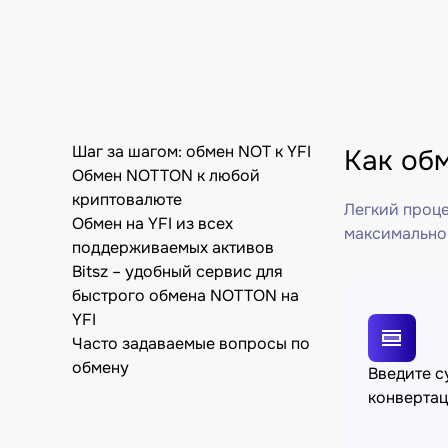
Шаг за шагом: обмен NOT к YFI
Как об
Обмен NOTTON к любой
криптовалюте
Легкий проце
Обмен на YFI из всех
максимально
поддерживаемых активов
Bitsz – удобный сервис для
быстрого обмена NOTTON на
YFI
Часто задаваемые вопросы по
обмену
Введите 
конверта