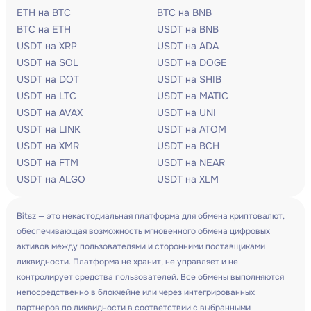
ETH на BTC
BTC на BNB
BTC на ETH
USDT на BNB
USDT на XRP
USDT на ADA
USDT на SOL
USDT на DOGE
USDT на DOT
USDT на SHIB
USDT на LTC
USDT на MATIC
USDT на AVAX
USDT на UNI
USDT на LINK
USDT на ATOM
USDT на XMR
USDT на BCH
USDT на FTM
USDT на NEAR
USDT на ALGO
USDT на XLM
Bitsz — это некастодиальная платформа для обмена криптовалют,
обеспечивающая возможность мгновенного обмена цифровых
активов между пользователями и сторонними поставщиками
ликвидности. Платформа не хранит, не управляет и не
контролирует средства пользователей. Все обмены выполняются
непосредственно в блокчейне или через интегрированных
партнеров по ликвидности в соответствии с выбранными