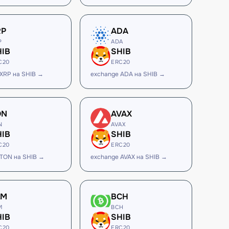
RP
ADA
P
ADA
HIB
SHIB
C20
ERC20
XRP на SHIB →
exchange ADA на SHIB →
ON
AVAX
N
AVAX
HIB
SHIB
C20
ERC20
 TON на SHIB →
exchange AVAX на SHIB →
LM
BCH
M
BCH
HIB
SHIB
C20
ERC20