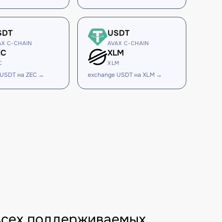
SDT
USDT
AX C-CHAIN
AVAX C-CHAIN
EC
XLM
C
XLM
 USDT на ZEC →
exchange USDT на XLM →
всех поддерживаемых