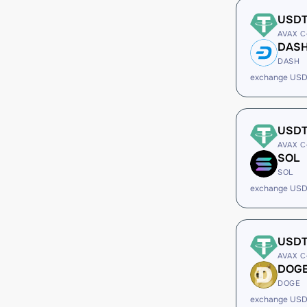
USD
AVAX C
DAS
DASH
exchange US
USD
AVAX C
SOL
SOL
exchange USD
USD
AVAX C
DOG
DOGE
exchange US