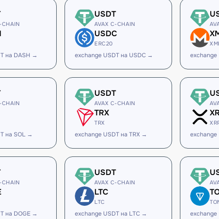
T
USDT
U
-CHAIN
AVAX C-CHAIN
AV
H
USDC
X
ERC20
XM
DT на DASH →
exchange USDT на USDC →
exchange
T
USDT
U
-CHAIN
AVAX C-CHAIN
AV
TRX
X
TRX
XR
T на SOL →
exchange USDT на TRX →
exchange
T
USDT
U
-CHAIN
AVAX C-CHAIN
AV
E
LTC
T
LTC
TO
DT на DOGE →
exchange USDT на LTC →
exchange