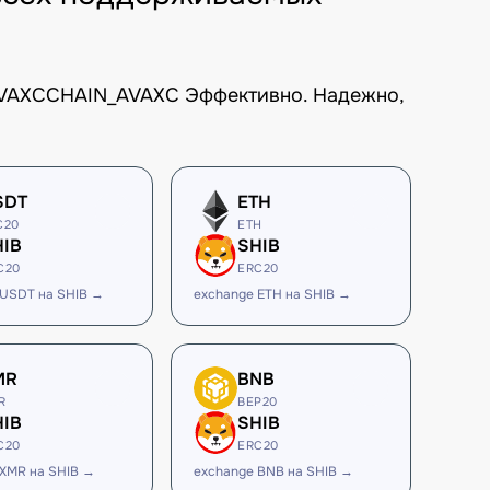
TAVAXCCHAIN_AVAXC Эффективно. Надежно,
SDT
ETH
C20
ETH
HIB
SHIB
C20
ERC20
 USDT на SHIB →
exchange ETH на SHIB →
MR
BNB
R
BEP20
HIB
SHIB
C20
ERC20
 XMR на SHIB →
exchange BNB на SHIB →