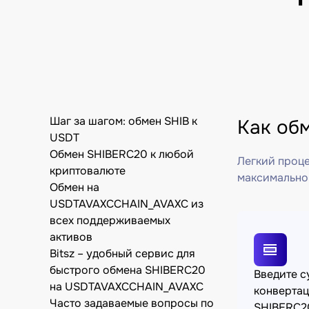
Шаг за шагом: обмен SHIB к
Как об
USDT
Обмен SHIBERC20 к любой
Легкий проце
криптовалюте
максимально
Обмен на
USDTAVAXCCHAIN_AVAXC из
всех поддерживаемых
активов
Bitsz – удобный сервис для
быстрого обмена SHIBERC20
Введите 
на USDTAVAXCCHAIN_AVAXC
конверта
Часто задаваемые вопросы по
SHIBERC2