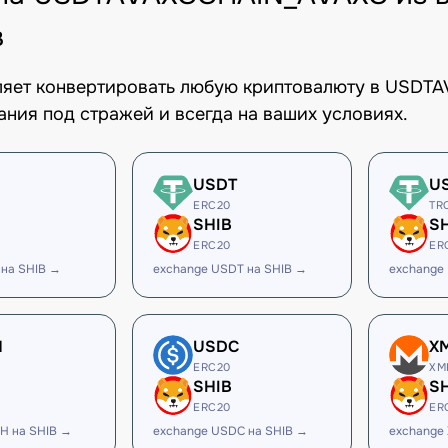
в
оляет конвертировать любую криптовалюту в USD
ания под стражей и всегда на ваших условиях.
USDT
U
ERC20
TR
SHIB
S
ERC20
ER
 на SHIB →
exchange USDT на SHIB →
exchange
H
USDC
X
ERC20
XM
SHIB
S
ERC20
ER
H на SHIB →
exchange USDC на SHIB →
exchange