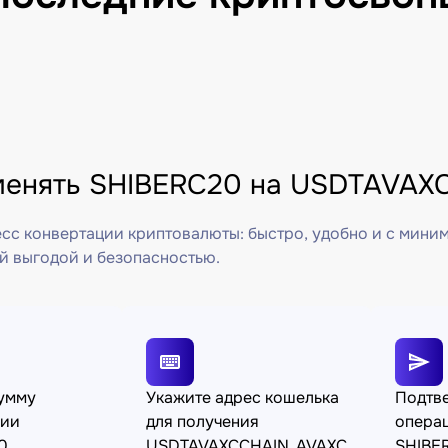
менять SHIBERC20 на USDTAVAX
сс конвертации криптовалюты: быстро, удобно и с мини
й выгодой и безопасностью.
сумму
Укажите адрес кошелька
Подтв
ции
для получения
операц
0
USDTAVAXCCHAIN_AVAXC
SHIBE