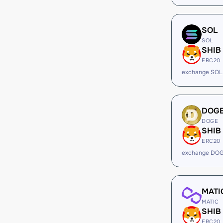
SOL
SOL
SHIB
ERC20
exchange SOL
DOG
DOGE
SHIB
ERC20
exchange DOG
MATI
MATIC
SHIB
ERC20