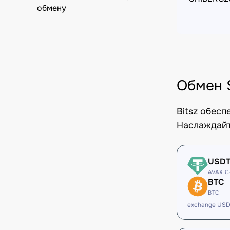
обмену
Обмен 
Bitsz обес
Наслаждайт
USD
AVAX C
BTC
BTC
exchange USD