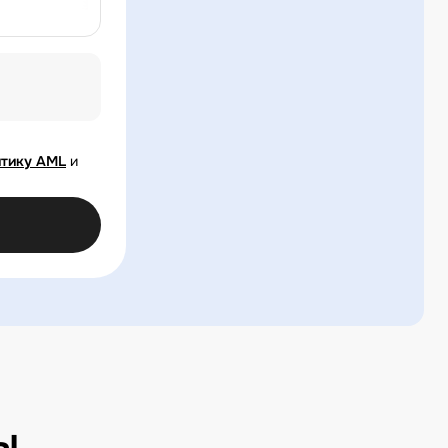
тику AML
и
ы