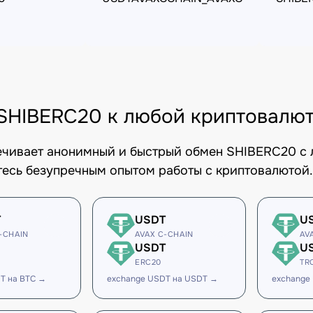
SHIBERC20 к любой криптовалю
печивает анонимный и быстрый обмен SHIBERC20 с 
есь безупречным опытом работы с криптовалютой.
T
USDT
U
-CHAIN
AVAX C-CHAIN
AV
USDT
U
ERC20
TR
T на BTC →
exchange USDT на USDT →
exchange