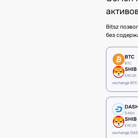
активо
Bitsz позв
без содерж
BTC
BTC
SHIB
ERC20
exchange BTC
DAS
DASH
SHIB
ERC20
exchange DAS