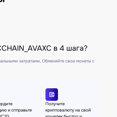
CCHAIN_AVAXC в 4 шага?
мальными затратами. Обменяйте свои монеты с
ердите
Получите
ию и отправьте
криптовалюту на свой
RC20
кошелек быстро и