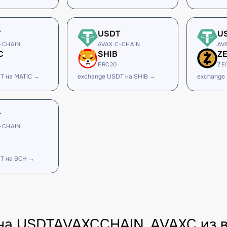
T
USDT
U
-CHAIN
AVAX C-CHAIN
AV
C
SHIB
Z
ERC20
ZE
T на MATIC →
exchange USDT на SHIB →
exchange
T
-CHAIN
T на BCH →
на USDTAVAXCCHAIN_AVAXC из 