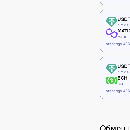
USD
AVAX C
MATI
MATIC
exchange USD
USD
AVAX C
BCH
BCH
exchange USD
Обмен 