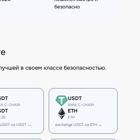
безопасно
те
лучшей в своем классе безопасностью.
SDT
USDT
AX C-CHAIN
AVAX C-CHAIN
SDT
ETH
C20
ETH
 USDT на USDT →
exchange USDT на ETH →