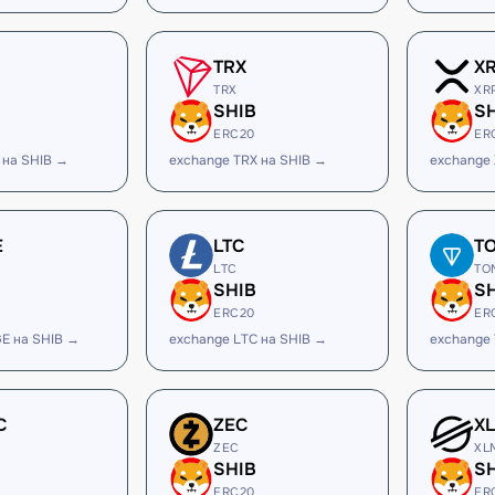
TRX
X
TRX
XR
SHIB
S
ERC20
ER
 на SHIB →
exchange TRX на SHIB →
exchange 
E
LTC
T
LTC
TO
SHIB
S
ERC20
ER
E на SHIB →
exchange LTC на SHIB →
exchange
C
ZEC
X
ZEC
XL
SHIB
S
ERC20
ER