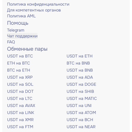
Политика конфиденциальности
Для компетентных органов
Политика AML
Помощь
Telegram
Чат поддержки
FAQ
Обменные пары
USDT на BTC
USDT на ETH
ETH на BTC
BTC на BNB
BTC на ETH
USDT на BNB
USDT на XRP
USDT на ADA
USDT на SOL
USDT на DOGE
USDT на DOT
USDT на SHIB
USDT на LTC
USDT на MATIC
USDT на AVAX
USDT на UNI
USDT на LINK
USDT на ATOM
USDT на XMR
USDT на BCH
USDT на FTM
USDT на NEAR