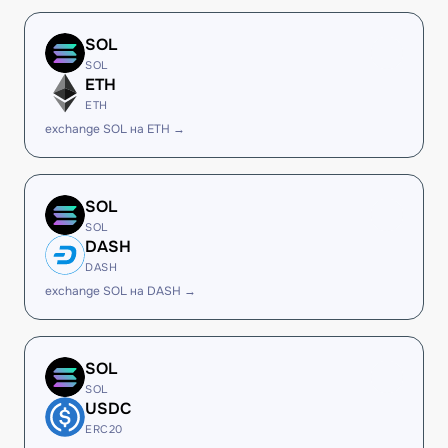
SOL
SOL
ETH
ETH
exchange SOL на ETH →
SOL
SOL
DASH
DASH
exchange SOL на DASH →
SOL
SOL
USDC
ERC20