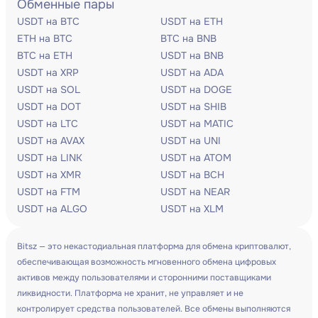
Обменные пары
USDT на BTC
USDT на ETH
ETH на BTC
BTC на BNB
BTC на ETH
USDT на BNB
USDT на XRP
USDT на ADA
USDT на SOL
USDT на DOGE
USDT на DOT
USDT на SHIB
USDT на LTC
USDT на MATIC
USDT на AVAX
USDT на UNI
USDT на LINK
USDT на ATOM
USDT на XMR
USDT на BCH
USDT на FTM
USDT на NEAR
USDT на ALGO
USDT на XLM
Bitsz — это некастодиальная платформа для обмена криптовалют,
обеспечивающая возможность мгновенного обмена цифровых
активов между пользователями и сторонними поставщиками
ликвидности. Платформа не хранит, не управляет и не
контролирует средства пользователей. Все обмены выполняются