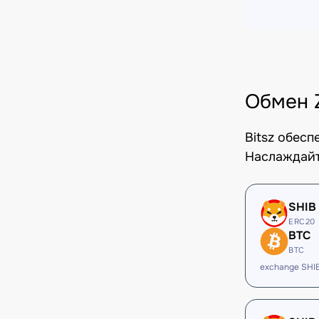
Обмен 
Bitsz обес
Наслаждайт
SHIB
ERC20
BTC
BTC
exchange SHI