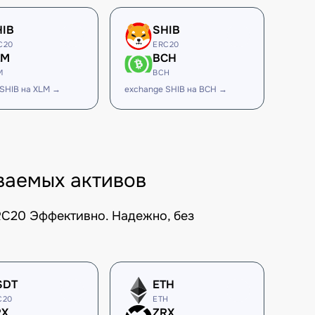
HIB
SHIB
C20
ERC20
LM
BCH
M
BCH
 SHIB на XLM →
exchange SHIB на BCH →
ваемых активов
RC20 Эффективно. Надежно, без
SDT
ETH
C20
ETH
RX
ZRX