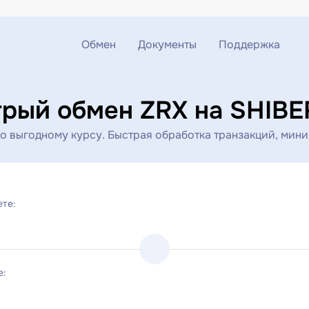
Обмен
Документы
Поддержка
Обмен ETH на USDT
Блог
Telegram
рый обмен ZRX на SHIB
Обмен XMR на USDT
AML
Чат поддержки
о выгодному курсу. Быстрая обработка транзакций, мини
Обмен BTC на USDT
API
Обмен ETH на BTC
ете:
Обмен BTC на XMR
е: