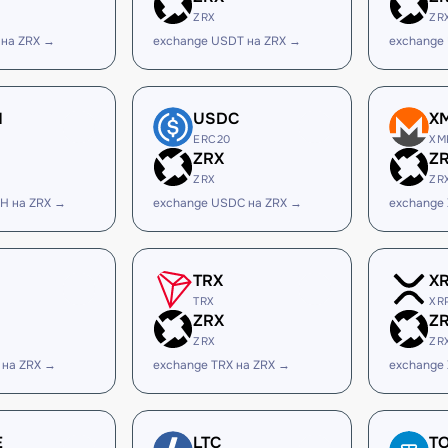
ZRX
ZR
 на ZRX →
exchange USDT на ZRX →
exchange
H
USDC
X
ERC20
XM
ZRX
Z
ZRX
ZR
H на ZRX →
exchange USDC на ZRX →
exchange
TRX
X
TRX
XR
ZRX
Z
ZRX
ZR
 на ZRX →
exchange TRX на ZRX →
exchange
E
LTC
T