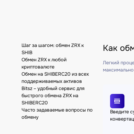
Шаг за шагом: обмен ZRX к
Как об
SHIB
Обмен ZRX к любой
Легкий проце
криптовалюте
максимально
Обмен на SHIBERC20 из всех
поддерживаемых активов
Bitsz – удобный сервис для
быстрого обмена ZRX на
SHIBERC20
Часто задаваемые вопросы по
Введите 
обмену
конверта