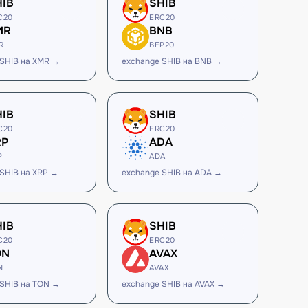
HIB
SHIB
C20
ERC20
MR
BNB
R
BEP20
 SHIB на XMR →
exchange SHIB на BNB →
HIB
SHIB
C20
ERC20
RP
ADA
P
ADA
SHIB на XRP →
exchange SHIB на ADA →
HIB
SHIB
C20
ERC20
ON
AVAX
N
AVAX
 SHIB на TON →
exchange SHIB на AVAX →