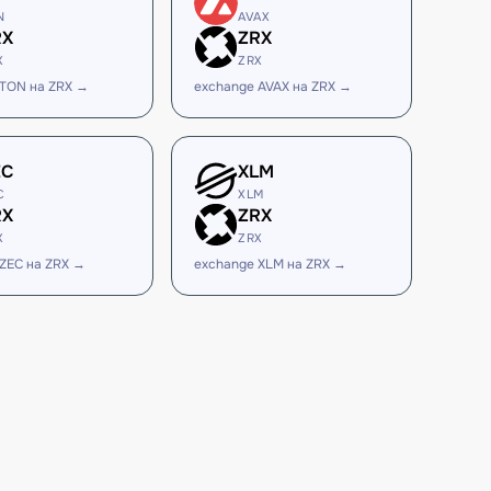
N
AVAX
RX
ZRX
X
ZRX
 TON на ZRX →
exchange AVAX на ZRX →
EC
XLM
C
XLM
RX
ZRX
X
ZRX
ZEC на ZRX →
exchange XLM на ZRX →