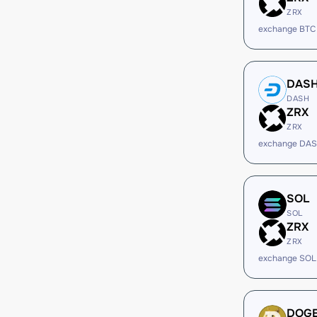
ZRX
exchange BTC
DAS
DASH
ZRX
ZRX
exchange DAS
SOL
SOL
ZRX
ZRX
exchange SOL
DOG