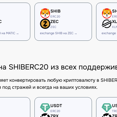
SHIB
S
ERC20
ER
C
ZEC
X
ZEC
XL
B на MATIC →
exchange SHIB на ZEC →
exchange
на SHIBERC20 из всех поддержи
оляет конвертировать любую криптовалюту в SHIBE
 под стражей и всегда на ваших условиях.
USDT
U
ERC20
TR
ZRX
Z