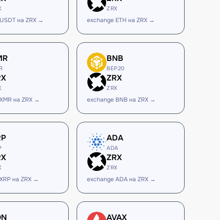
X
ZRX
 USDT на ZRX →
exchange ETH на ZRX →
MR
BNB
R
BEP20
RX
ZRX
X
ZRX
 XMR на ZRX →
exchange BNB на ZRX →
RP
ADA
P
ADA
RX
ZRX
X
ZRX
 XRP на ZRX →
exchange ADA на ZRX →
ON
AVAX