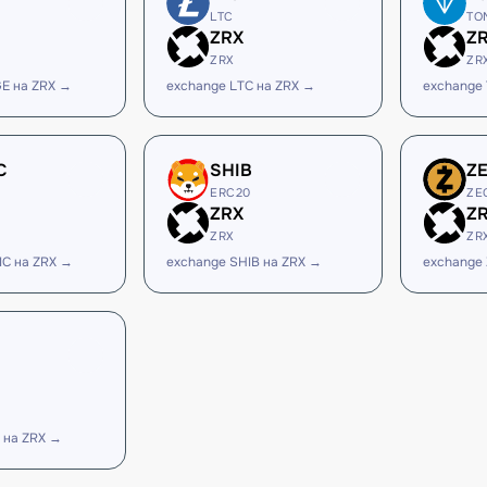
LTC
TO
ZRX
Z
ZRX
ZR
E на ZRX →
exchange LTC на ZRX →
exchange
C
SHIB
Z
ERC20
ZE
ZRX
Z
ZRX
ZR
IC на ZRX →
exchange SHIB на ZRX →
exchange 
 на ZRX →