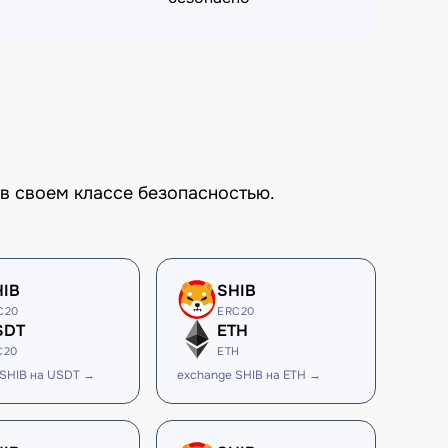
в своем классе безопасностью.
HIB
SHIB
C20
ERC20
SDT
ETH
C20
ETH
 SHIB на USDT →
exchange SHIB на ETH →