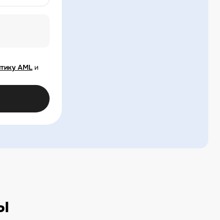
тику AML
и
ы