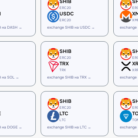
SHIB
S
ERC20
ER
H
USDC
X
ERC20
XM
B на DASH →
exchange SHIB на USDC →
exchange
SHIB
S
ERC20
ER
TRX
X
TRX
XR
B на SOL →
exchange SHIB на TRX →
exchange 
SHIB
S
ERC20
ER
E
LTC
T
LTC
TO
B на DOGE →
exchange SHIB на LTC →
exchange