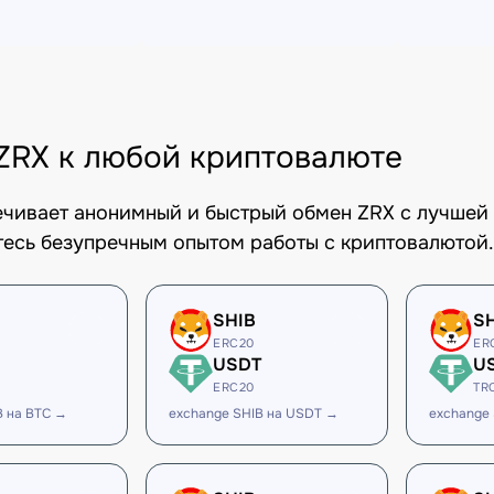
ZRX к любой криптовалюте
печивает анонимный и быстрый обмен ZRX с лучшей 
есь безупречным опытом работы с криптовалютой.
SHIB
S
ERC20
ER
USDT
U
ERC20
TR
B на BTC →
exchange SHIB на USDT →
exchange