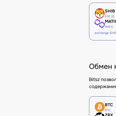
SHIB
ERC20
MATI
MATIC
exchange SHI
Обмен 
Bitsz позв
содержания
BTC
BTC
ZRX