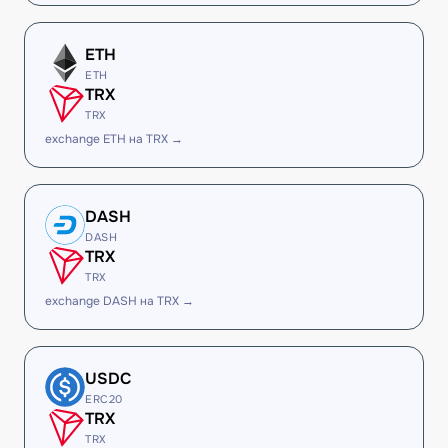
ETH
ETH
TRX
TRX
exchange ETH на TRX →
DASH
DASH
TRX
TRX
exchange DASH на TRX →
USDC
ERC20
TRX
TRX