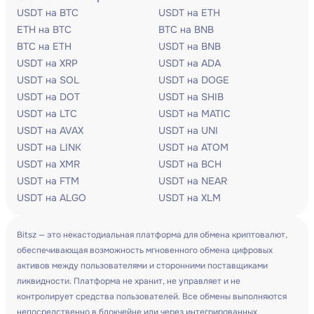
USDT на BTC
USDT на ETH
ETH на BTC
BTC на BNB
BTC на ETH
USDT на BNB
USDT на XRP
USDT на ADA
USDT на SOL
USDT на DOGE
USDT на DOT
USDT на SHIB
USDT на LTC
USDT на MATIC
USDT на AVAX
USDT на UNI
USDT на LINK
USDT на ATOM
USDT на XMR
USDT на BCH
USDT на FTM
USDT на NEAR
USDT на ALGO
USDT на XLM
Bitsz — это некастодиальная платформа для обмена криптовалют,
обеспечивающая возможность мгновенного обмена цифровых
активов между пользователями и сторонними поставщиками
ликвидности. Платформа не хранит, не управляет и не
контролирует средства пользователей. Все обмены выполняются
непосредственно в блокчейне или через интегрированных