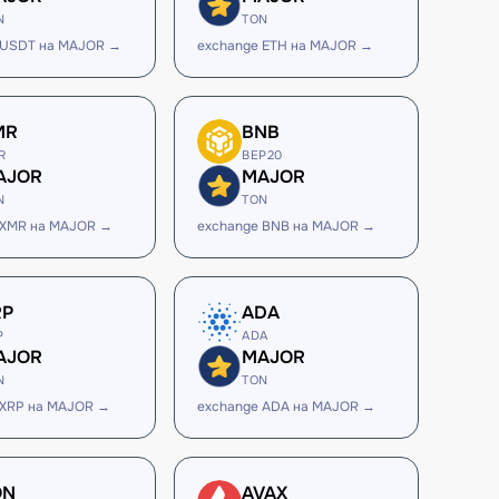
N
TON
 USDT на MAJOR →
exchange ETH на MAJOR →
MR
BNB
R
BEP20
AJOR
MAJOR
N
TON
 XMR на MAJOR →
exchange BNB на MAJOR →
RP
ADA
P
ADA
AJOR
MAJOR
N
TON
 XRP на MAJOR →
exchange ADA на MAJOR →
ON
AVAX