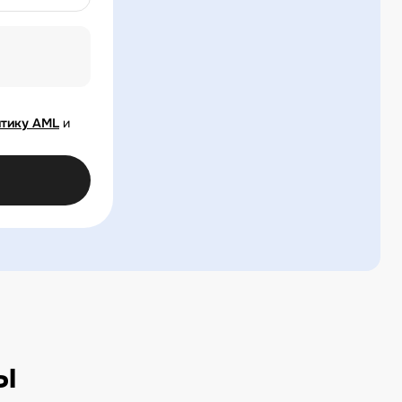
тику AML
и
ы