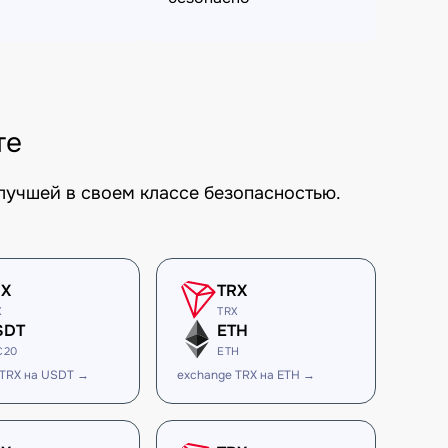
те
лучшей в своем классе безопасностью.
RX
TRX
X
TRX
SDT
ETH
C20
ETH
 TRX на USDT →
exchange TRX на ETH →