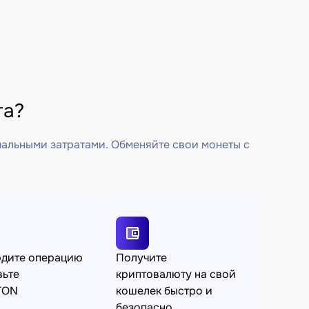
га?
мальными затратами. Обменяйте свои монеты с
рдите операцию
Получите
вьте
криптовалюту на свой
TON
кошелек быстро и
безопасно