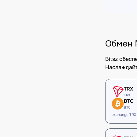
Обмен 
Bitsz обес
Наслаждайт
TRX
TRX
BTC
BTC
exchange TRX