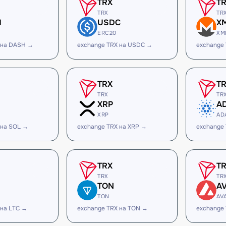
TRX
T
TRX
TR
H
USDC
X
ERC20
XM
 на DASH →
exchange TRX на USDC →
exchange
TRX
T
TRX
TR
XRP
A
XRP
AD
 на SOL →
exchange TRX на XRP →
exchange
TRX
T
TRX
TR
TON
A
TON
AV
 на LTC →
exchange TRX на TON →
exchange 