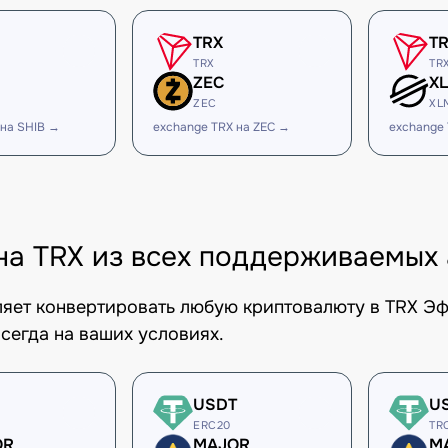
TRX
T
TRX
TR
ZEC
X
ZEC
XL
 на SHIB →
exchange TRX на ZEC →
exchange
на TRX из всех поддерживаемых 
оляет конвертировать любую криптовалюту в TRX Э
сегда на ваших условиях.
USDT
U
ERC20
TR
OR
MAJOR
M