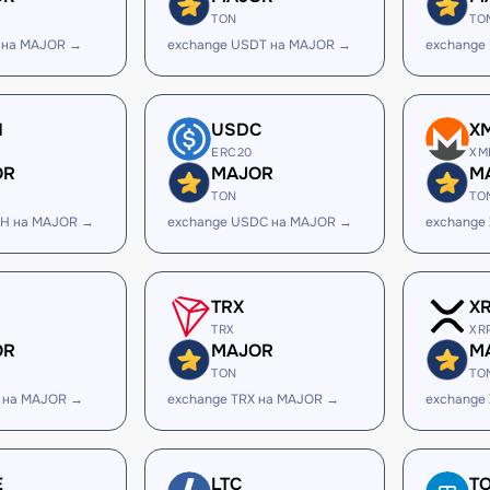
TON
TO
 на MAJOR →
exchange USDT на MAJOR →
exchange
H
USDC
X
ERC20
XM
OR
MAJOR
M
TON
TO
SH на MAJOR →
exchange USDC на MAJOR →
exchange
TRX
X
TRX
XR
OR
MAJOR
M
TON
TO
 на MAJOR →
exchange TRX на MAJOR →
exchange
E
LTC
T