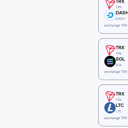
TRX
TRX
DAS
DASH
exchange TRX
TRX
TRX
SOL
SOL
exchange TRX
TRX
TRX
LTC
LTC
exchange TRX