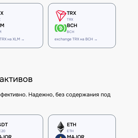
RX
TRX
X
TRX
LM
BCH
M
BCH
 TRX на XLM →
exchange TRX на BCH →
активов
ффективно. Надежно, без содержания под
SDT
ETH
C20
ETH
AJOR
MAJOR