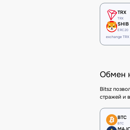
TRX
TRX
SHIB
ERC20
exchange TRX
Обмен 
Bitsz позв
стражей и в
BTC
BTC
MAJ