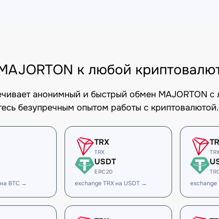
MAJORTON к любой криптовалю
печивает анонимный и быстрый обмен MAJORTON с 
есь безупречным опытом работы с криптовалютой.
TRX
T
TRX
TR
USDT
U
ERC20
TR
 на BTC →
exchange TRX на USDT →
exchange