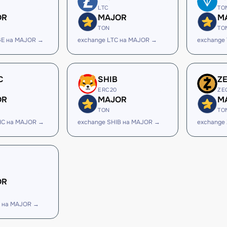
LTC
TO
OR
MAJOR
M
TON
TO
GE на MAJOR →
exchange LTC на MAJOR →
exchange
C
SHIB
Z
ERC20
ZE
OR
MAJOR
M
TON
TO
IC на MAJOR →
exchange SHIB на MAJOR →
exchange
OR
H на MAJOR →