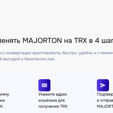
менять MAJORTON на TRX в 4 ша
сс конвертации криптовалюты: быстро, удобно и с мини
й выгодой и безопасностью.
сумму
Укажите адрес
Подтве
ции
кошелька для
и отпра
N
получения TRX
MAJOR