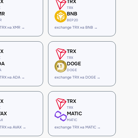
RX
TRX
X
TRX
MR
BNB
R
BEP20
 TRX на XMR →
exchange TRX на BNB →
RX
TRX
X
TRX
DA
DOGE
A
DOGE
 TRX на ADA →
exchange TRX на DOGE →
RX
TRX
X
TRX
VAX
MATIC
AX
MATIC
TRX на AVAX →
exchange TRX на MATIC →