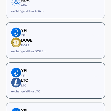
ADA
ADA
exchange YFI на ADA →
YFI
YFI
DOGE
DOGE
exchange YFI на DOGE →
YFI
YFI
LTC
LTC
exchange YFI на LTC →
YFI