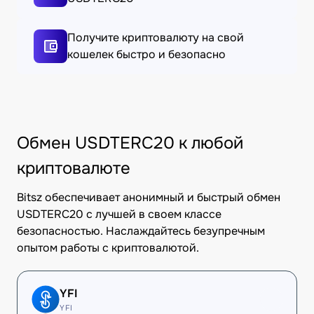
Получите криптовалюту на свой
кошелек быстро и безопасно
Обмен USDTERC20 к любой
криптовалюте
Bitsz обеспечивает анонимный и быстрый обмен
USDTERC20 с лучшей в своем классе
безопасностью. Наслаждайтесь безупречным
опытом работы с криптовалютой.
YFI
YFI