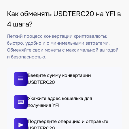
Как обменять USDTERC20 на YFI в
4 шага?
Легкий процесс конвертации криптовалюты:
быстро, удобно и с минимальными затратами.
Обменяйте свои монеты с максимальной выгодой
и безопасностью.
Введите сумму конвертации
USDTERC20
Укажите адрес кошелька для
получения YFI
Подтвердите операцию и отправьте
USDTERC20