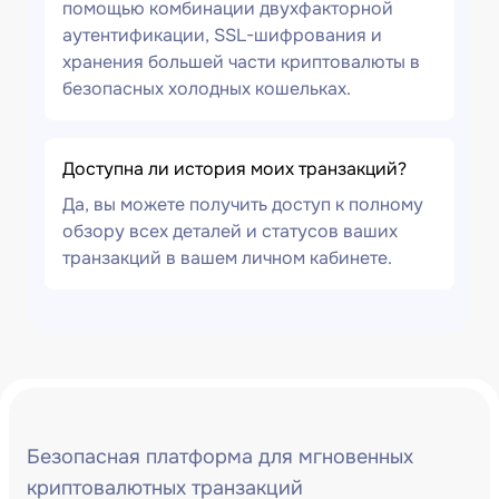
помощью комбинации двухфакторной
аутентификации, SSL-шифрования и
хранения большей части криптовалюты в
безопасных холодных кошельках.
Доступна ли история моих транзакций?
Да, вы можете получить доступ к полному
обзору всех деталей и статусов ваших
транзакций в вашем личном кабинете.
Безопасная платформа для мгновенных
криптовалютных транзакций