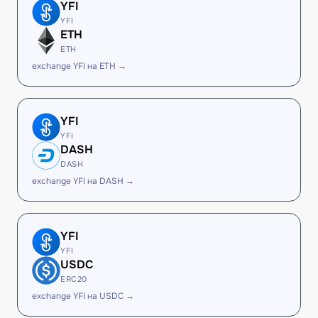
YFI
YFI
ETH
ETH
exchange YFI на ETH →
YFI
YFI
DASH
DASH
exchange YFI на DASH →
YFI
YFI
USDC
ERC20
exchange YFI на USDC →