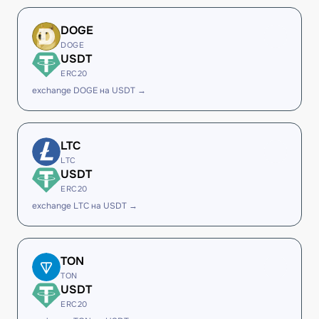
DOGE
DOGE
USDT
ERC20
exchange DOGE на USDT →
LTC
LTC
USDT
ERC20
exchange LTC на USDT →
TON
TON
USDT
ERC20