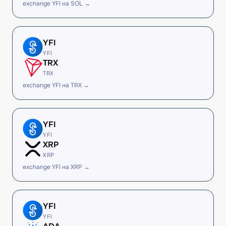
exchange YFI на SOL →
YFI
YFI
TRX
TRX
exchange YFI на TRX →
YFI
YFI
XRP
XRP
exchange YFI на XRP →
YFI
YFI