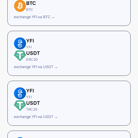
BTC
BTC
exchange YFI на BTC →
YFI
YFI
USDT
ERC20
exchange YFI на USDT →
YFI
YFI
USDT
TRC20
exchange YFI на USDT →