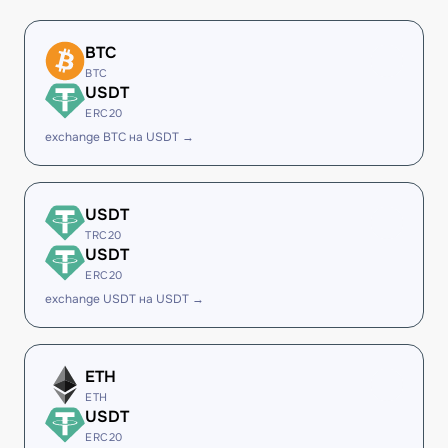
BTC
BTC
USDT
ERC20
exchange BTC на USDT →
USDT
TRC20
USDT
ERC20
exchange USDT на USDT →
ETH
ETH
USDT
ERC20