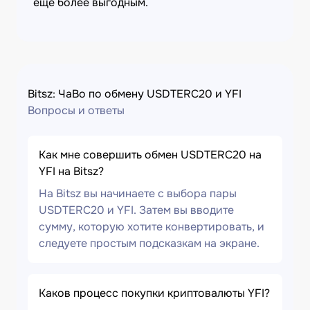
еще более выгодным.
Bitsz: ЧаВо по обмену USDTERC20 и YFI
Вопросы и ответы
Как мне совершить обмен USDTERC20 на
YFI на Bitsz?
На Bitsz вы начинаете с выбора пары
USDTERC20 и YFI. Затем вы вводите
сумму, которую хотите конвертировать, и
следуете простым подсказкам на экране.
Каков процесс покупки криптовалюты YFI?