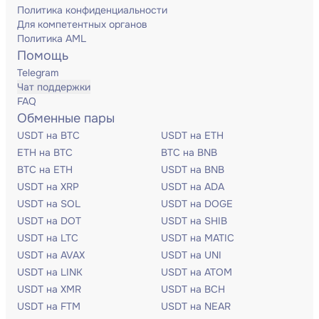
Политика конфиденциальности
Для компетентных органов
Политика AML
Помощь
Telegram
Чат поддержки
FAQ
Обменные пары
USDT на BTC
USDT на ETH
ETH на BTC
BTC на BNB
BTC на ETH
USDT на BNB
USDT на XRP
USDT на ADA
USDT на SOL
USDT на DOGE
USDT на DOT
USDT на SHIB
USDT на LTC
USDT на MATIC
USDT на AVAX
USDT на UNI
USDT на LINK
USDT на ATOM
USDT на XMR
USDT на BCH
USDT на FTM
USDT на NEAR