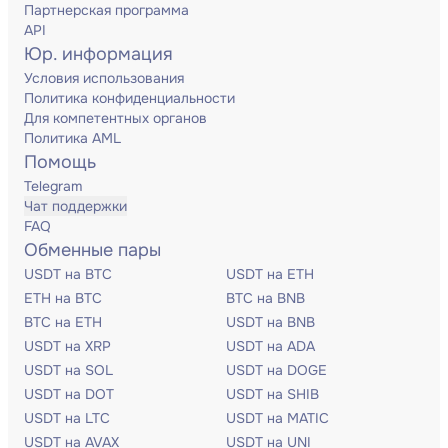
Партнерская программа
API
Юр. информация
Условия использования
Политика конфиденциальности
Для компетентных органов
Политика AML
Помощь
Telegram
Чат поддержки
FAQ
Обменные пары
USDT на BTC
USDT на ETH
ETH на BTC
BTC на BNB
BTC на ETH
USDT на BNB
USDT на XRP
USDT на ADA
USDT на SOL
USDT на DOGE
USDT на DOT
USDT на SHIB
USDT на LTC
USDT на MATIC
USDT на AVAX
USDT на UNI