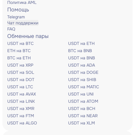
Политика AML
Помощь
Telegram
Чат поддержки
FAQ
Обменные пары
USDT на BTC
USDT на ETH
ETH на BTC
BTC на BNB
BTC на ETH
USDT на BNB
USDT на XRP
USDT на ADA
USDT на SOL
USDT на DOGE
USDT на DOT
USDT на SHIB
USDT на LTC
USDT на MATIC
USDT на AVAX
USDT на UNI
USDT на LINK
USDT на ATOM
USDT на XMR
USDT на BCH
USDT на FTM
USDT на NEAR
USDT на ALGO
USDT на XLM