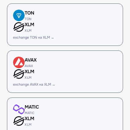
TON
TON
XLM
XLM
exchange TON на XLM →
AVAX
AVAX
XLM
XLM
exchange AVAX на XLM →
MATIC
MATIC
XLM
XLM