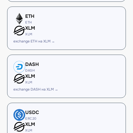
ETH
ETH
XLM
XLM
exchange ETH на XLM →
DASH
DASH
XLM
XLM
exchange DASH на XLM →
USDC
ERC20
XLM
XLM