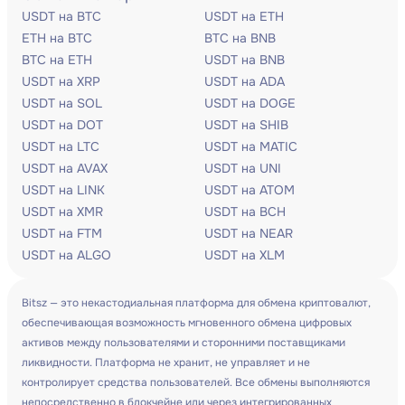
USDT на BTC
USDT на ETH
ETH на BTC
BTC на BNB
BTC на ETH
USDT на BNB
USDT на XRP
USDT на ADA
USDT на SOL
USDT на DOGE
USDT на DOT
USDT на SHIB
USDT на LTC
USDT на MATIC
USDT на AVAX
USDT на UNI
USDT на LINK
USDT на ATOM
USDT на XMR
USDT на BCH
USDT на FTM
USDT на NEAR
USDT на ALGO
USDT на XLM
Bitsz — это некастодиальная платформа для обмена криптовалют,
обеспечивающая возможность мгновенного обмена цифровых
активов между пользователями и сторонними поставщиками
ликвидности. Платформа не хранит, не управляет и не
контролирует средства пользователей. Все обмены выполняются
непосредственно в блокчейне или через интегрированных