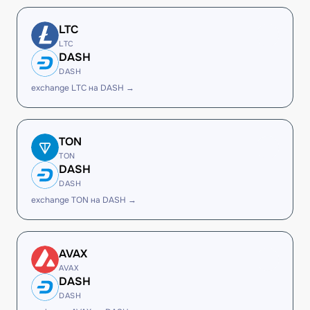
LTC
LTC
DASH
DASH
exchange LTC на DASH →
TON
TON
DASH
DASH
exchange TON на DASH →
AVAX
AVAX
DASH
DASH