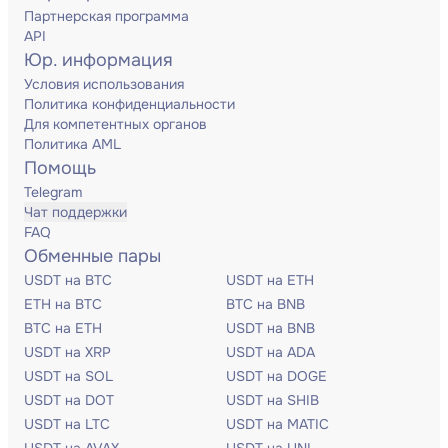
Партнерская программа
API
Юр. информация
Условия использования
Политика конфиденциальности
Для компетентных органов
Политика AML
Помощь
Telegram
Чат поддержки
FAQ
Обменные пары
USDT на BTC
USDT на ETH
ETH на BTC
BTC на BNB
BTC на ETH
USDT на BNB
USDT на XRP
USDT на ADA
USDT на SOL
USDT на DOGE
USDT на DOT
USDT на SHIB
USDT на LTC
USDT на MATIC