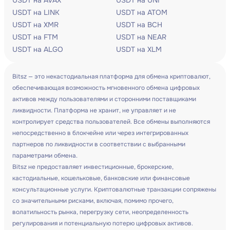
USDT на AVAX
USDT на UNI
USDT на LINK
USDT на ATOM
USDT на XMR
USDT на BCH
USDT на FTM
USDT на NEAR
USDT на ALGO
USDT на XLM
Bitsz — это некастодиальная платформа для обмена криптовалют,
обеспечивающая возможность мгновенного обмена цифровых
активов между пользователями и сторонними поставщиками
ликвидности. Платформа не хранит, не управляет и не
контролирует средства пользователей. Все обмены выполняются
непосредственно в блокчейне или через интегрированных
партнеров по ликвидности в соответствии с выбранными
параметрами обмена.
Bitsz не предоставляет инвестиционные, брокерские,
кастодиальные, кошельковые, банковские или финансовые
консультационные услуги. Криптовалютные транзакции сопряжены
со значительными рисками, включая, помимо прочего,
волатильность рынка, перегрузку сети, неопределенность
регулирования и потенциальную потерю цифровых активов.