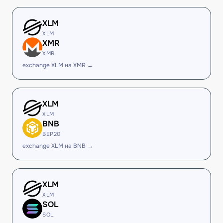
XLM
XLM
XMR
XMR
exchange XLM на XMR →
XLM
XLM
BNB
BEP20
exchange XLM на BNB →
XLM
XLM
SOL
SOL