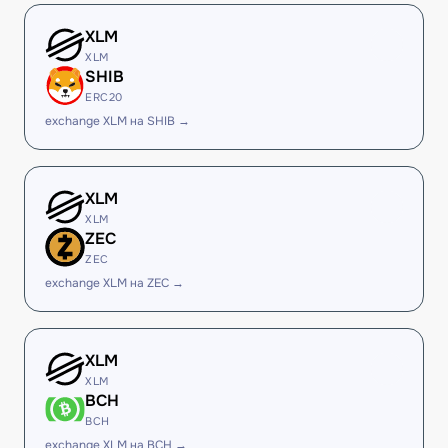
XLM
XLM
SHIB
ERC20
exchange XLM на SHIB →
XLM
XLM
ZEC
ZEC
exchange XLM на ZEC →
XLM
XLM
BCH
BCH
exchange XLM на BCH →