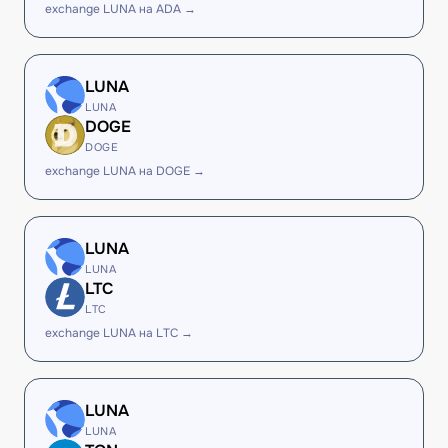
exchange LUNA на ADA →
LUNA
LUNA
DOGE
DOGE
exchange LUNA на DOGE →
LUNA
LUNA
LTC
LTC
exchange LUNA на LTC →
LUNA
LUNA