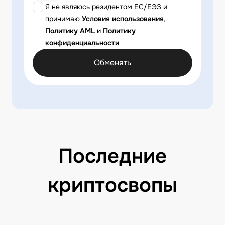
Я не являюсь резидентом ЕС/ЕЭЗ и
принимаю
Условия использования
,
Политику AML
и
Политику
конфиденциальности
Обменять
Последние
криптосвопы