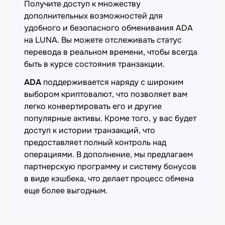
Получите доступ к множеству
дополнительных возможностей для
удобного и безопасного обменивания ADA
на LUNA. Вы можете отслеживать статус
перевода в реальном времени, чтобы всегда
быть в курсе состояния транзакции.
ADA
поддерживается наряду с широким
выбором криптовалют, что позволяет вам
легко конвертировать его и другие
популярные активы. Кроме того, у вас будет
доступ к истории транзакций, что
предоставляет полный контроль над
операциями. В дополнение, мы предлагаем
партнерскую программу и систему бонусов
в виде кэшбека, что делает процесс обмена
еще более выгодным.