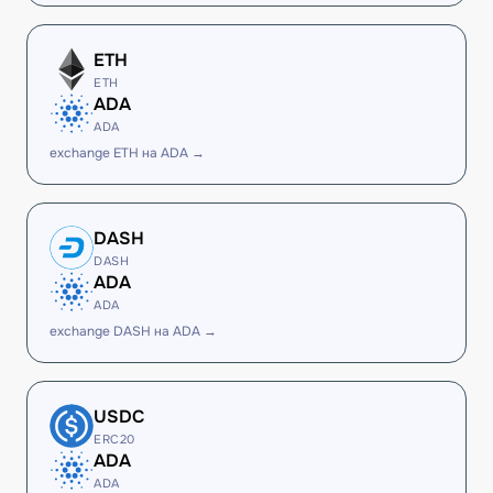
ETH
ETH
ADA
ADA
exchange ETH на ADA →
DASH
DASH
ADA
ADA
exchange DASH на ADA →
USDC
ERC20
ADA
ADA