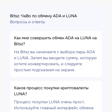
Bitsz: ЧаВо по обмену ADA и LUNA
Вопросы и ответы
Как мне совершить обмен ADA на LUNA на
Bitsz?
На Bitsz вы начинаете с выбора пары ADA
и LUNA. Затем вы вводите сумму, которую
хотите конвертировать, и следуете
простым подсказкам на экране.
Каков процесс покупки криптовалюты
LUNA?
Процесс покупки LUNA очень прост.
Используйте главный интерфейс обмена