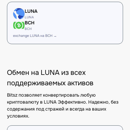
LUNA
LUNA
BCH
BCH
exchange LUNA на BCH →
Обмен на LUNA из всех
поддерживаемых активов
Bitsz позволяет конвертировать любую
криптовалюту в LUNA Эффективно. Надежно, без
содержания под стражей и всегда на ваших
условиях.