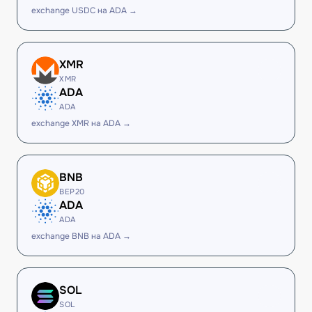
exchange USDC на ADA →
XMR
XMR
ADA
ADA
exchange XMR на ADA →
BNB
BEP20
ADA
ADA
exchange BNB на ADA →
SOL
SOL