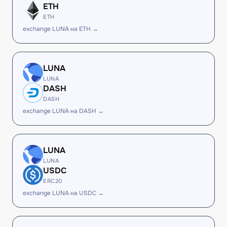
ETH
ETH
exchange LUNA на ETH →
LUNA
LUNA
DASH
DASH
exchange LUNA на DASH →
LUNA
LUNA
USDC
ERC20
exchange LUNA на USDC →