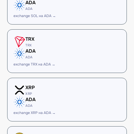
ADA
ADA
exchange SOL на ADA →
TRX
TRX
ADA
ADA
exchange TRX на ADA →
XRP
XRP
ADA
ADA
exchange XRP на ADA →