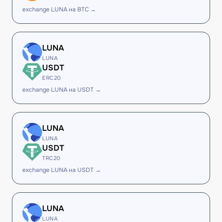
exchange LUNA на BTC →
LUNA
LUNA
USDT
ERC20
exchange LUNA на USDT →
LUNA
LUNA
USDT
TRC20
exchange LUNA на USDT →
LUNA
LUNA