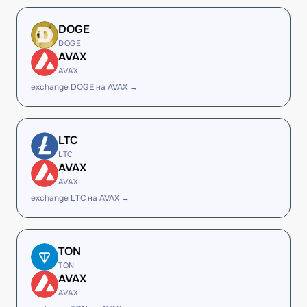
DOGE
DOGE
AVAX
AVAX
exchange DOGE на AVAX →
LTC
LTC
AVAX
AVAX
exchange LTC на AVAX →
TON
TON
AVAX
AVAX