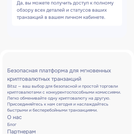
Да, вы можете получить доступ к полному
обзору всех деталей и статусов ваших
транзакций в вашем личном кабинете.
Безопасная платформа для мгновенных
криптовалютных транзакций
Bitsz — ваш выбор для безопасной и простой торговли
криптовалютами с конкурентоспособными комиссиями.
Легко обменивайте одну криптовалюту на другую.
Присоединяйтесь к нам сегодня и наслаждайтесь
быстрыми и бесперебойными транзакциями.
О нас
Блог
Партнерам