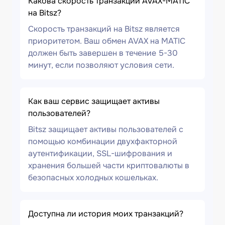
Какова скорость транзакции AVAX-MATIC
на Bitsz?
Скорость транзакций на Bitsz является
приоритетом. Ваш обмен AVAX на MATIC
должен быть завершен в течение 5-30
минут, если позволяют условия сети.
Как ваш сервис защищает активы
пользователей?
Bitsz защищает активы пользователей с
помощью комбинации двухфакторной
аутентификации, SSL-шифрования и
хранения большей части криптовалюты в
безопасных холодных кошельках.
Доступна ли история моих транзакций?