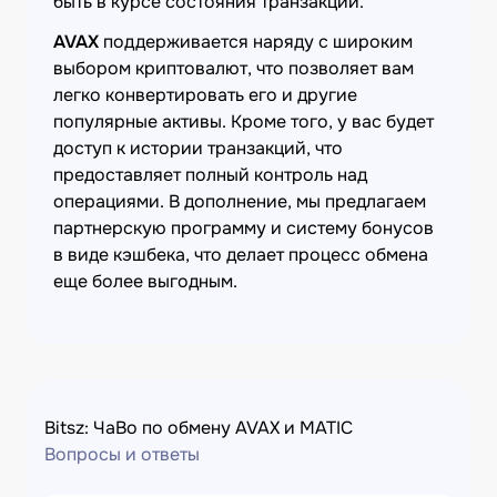
быть в курсе состояния транзакции.
AVAX
поддерживается наряду с широким
выбором криптовалют, что позволяет вам
легко конвертировать его и другие
популярные активы. Кроме того, у вас будет
доступ к истории транзакций, что
предоставляет полный контроль над
операциями. В дополнение, мы предлагаем
партнерскую программу и систему бонусов
в виде кэшбека, что делает процесс обмена
еще более выгодным.
Bitsz: ЧаВо по обмену AVAX и MATIC
Вопросы и ответы