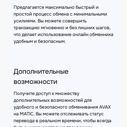
Предлагается максимально быстрый и
простой процесс обмена с минимальными
усилиями. Вы можете совершить
транзакцию мгновенно и без лишних шагов,
что делает использование онлайн обменника
удобным и безопасным.
Дополнительные
возможности
Получите доступ к множеству
дополнительных возможностей для
удобного и безопасного обменивания AVAX
на MATIC. Вы можете отслеживать статус
перевода в реальном времени, чтобы всегда