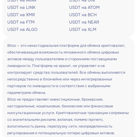
USDT на AVAX
USDT на UNI
USDT на LINK
USDT на ATOM
USDT на XMR
USDT на BCH
USDT на FTM
USDT на NEAR
USDT на ALGO
USDT на XLM
Bitsz — это некастодиальная платформа для обмена криптовалют,
обеспечивающая возможность мгновенного обмена цифровых
активов между пользователями и сторонними поставщиками
ликвидности. Платформа не хранит, не управляет и не
контролирует средства пользователей. Все обмены выполняются
непосредственно в блокчейне или через интегрированных
партнеров по ликвидности в соответствии с выбранными
параметрами обмена.
Bitsz не предоставляет инвестиционные, брокерские,
кастодиальные, кошельковые, банковские или финансовые
консультационные услуги. Криптовалютные транзакции сопряжены
со значительными рисками, включая, помимо прочего,
волатильность рынка, перегрузку сети, неопределенность
регулирования и потенциальную потерю цифровых активов.