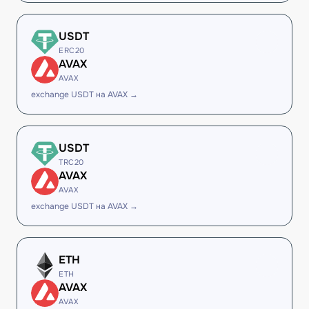
USDT
ERC20
AVAX
AVAX
exchange USDT на AVAX →
USDT
TRC20
AVAX
AVAX
exchange USDT на AVAX →
ETH
ETH
AVAX
AVAX