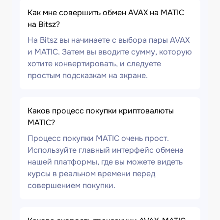
Как мне совершить обмен AVAX на MATIC
на Bitsz?
На Bitsz вы начинаете с выбора пары AVAX
и MATIC. Затем вы вводите сумму, которую
хотите конвертировать, и следуете
простым подсказкам на экране.
Каков процесс покупки криптовалюты
MATIC?
Процесс покупки MATIC очень прост.
Используйте главный интерфейс обмена
нашей платформы, где вы можете видеть
курсы в реальном времени перед
совершением покупки.