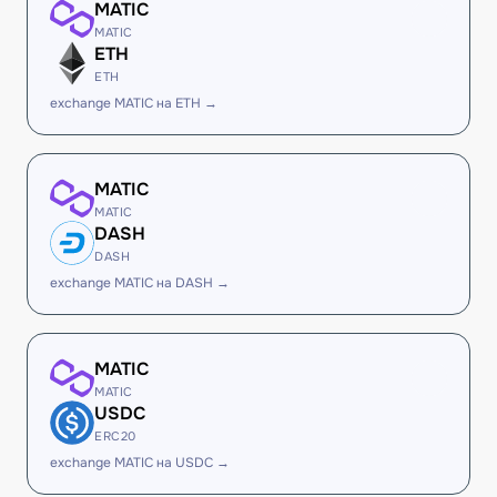
MATIC
MATIC
ETH
ETH
exchange MATIC на ETH →
MATIC
MATIC
DASH
DASH
exchange MATIC на DASH →
MATIC
MATIC
USDC
ERC20
exchange MATIC на USDC →