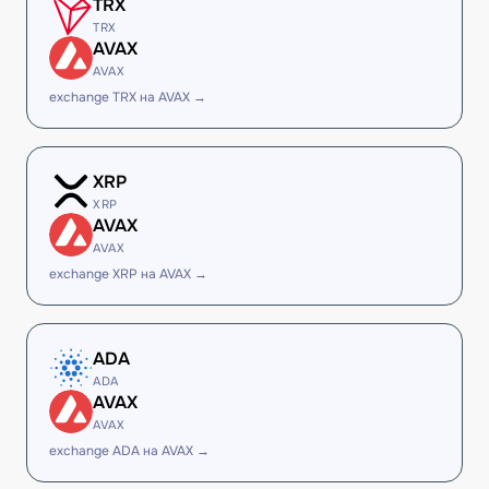
TRX
TRX
AVAX
AVAX
exchange TRX на AVAX →
XRP
XRP
AVAX
AVAX
exchange XRP на AVAX →
ADA
ADA
AVAX
AVAX
exchange ADA на AVAX →