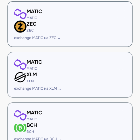
MATIC
MATIC
ZEC
ZEC
exchange MATIC на ZEC →
MATIC
MATIC
XLM
XLM
exchange MATIC на XLM →
MATIC
MATIC
BCH
BCH
exchange MATIC на BCH →