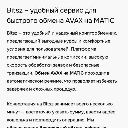
Bitsz – удобный сервис для
быстрого обмена AVAX на MATIC
Bitsz — это удобный и надежный криптообменник,
предлагающий выгодные курсы и комфортные
условия для пользователей. Платформа
предлагает минимальные комиссии, высокую
скорость обработки заявок и безопасные
транзакции.
Обмен AVAX на MATIC
проходит в
автоматическом режиме, что позволяет избежать
задержек и сложных процедур.
Конвертация на Bitsz занимает всего несколько
минут — достаточно указать сумму, ввести адрес
кошелька и подтвердить операцию. Мы
обеспечиваем
безопасный обмен
цифровых