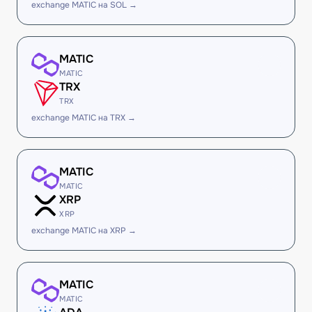
exchange MATIC на SOL →
MATIC
MATIC
TRX
TRX
exchange MATIC на TRX →
MATIC
MATIC
XRP
XRP
exchange MATIC на XRP →
MATIC
MATIC