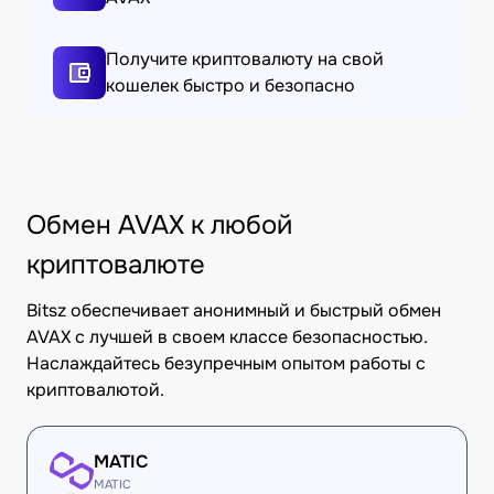
Получите криптовалюту на свой
кошелек быстро и безопасно
Обмен AVAX к любой
криптовалюте
Bitsz обеспечивает анонимный и быстрый обмен
AVAX с лучшей в своем классе безопасностью.
Наслаждайтесь безупречным опытом работы с
криптовалютой.
MATIC
MATIC