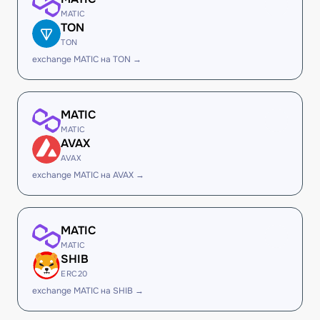
MATIC
TON
TON
exchange MATIC на TON →
MATIC
MATIC
AVAX
AVAX
exchange MATIC на AVAX →
MATIC
MATIC
SHIB
ERC20
exchange MATIC на SHIB →