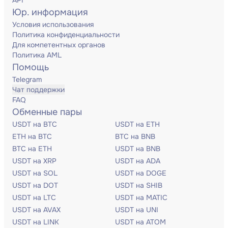
API
Юр. информация
Условия использования
Политика конфиденциальности
Для компетентных органов
Политика AML
Помощь
Telegram
Чат поддержки
FAQ
Обменные пары
USDT на BTC
USDT на ETH
ETH на BTC
BTC на BNB
BTC на ETH
USDT на BNB
USDT на XRP
USDT на ADA
USDT на SOL
USDT на DOGE
USDT на DOT
USDT на SHIB
USDT на LTC
USDT на MATIC
USDT на AVAX
USDT на UNI
USDT на LINK
USDT на ATOM