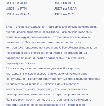
USDT на XMR
USDT на BCH
USDT на FTM
USDT на NEAR
USDT на ALGO
USDT на XLM
Bitsz — это некастодиальная платформа для обмена криптовалют,
обеспечивающая возможность мгновенного обмена цифровых
активов между пользователями и сторонними поставщиками
ликвидности. Платформа не хранит, не управляет и не
контролирует средства пользователей. Все обмены выполняются
непосредственно в блокчейне или через интегрированных
партнеров по ликвидности в соответствии с выбранными
параметрами обмена.
Bitsz не предоставляет инвестиционные, брокерские,
кастодиальные, кошельковые, банковские или финансовые
консультационные услуги. Криптовалютные транзакции сопряжены
со значительными рисками, включая, помимо прочего,
волатильность рынка, перегрузку сети, неопределенность
регулирования и потенциальную потерю цифровых активов.
Пользователи несут полную ответственность за соблюдение
применимых законов своей юрисдикции до начала любой