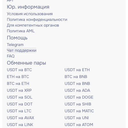
API
Юр. информация
Условия использования
Политика конфиденциальности
Для компетентных органов
Политика AML
Помощь
Telegram
Чат поддержки
FAQ
Обменные пары
USDT на BTC
USDT на ETH
ETH на BTC
BTC на BNB
BTC на ETH
USDT на BNB
USDT на XRP
USDT на ADA
USDT на SOL
USDT на DOGE
USDT на DOT
USDT на SHIB
USDT на LTC
USDT на MATIC
USDT на AVAX
USDT на UNI
USDT на LINK
USDT на ATOM