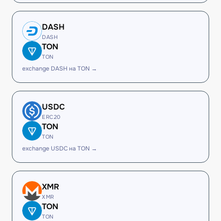
DASH
DASH
TON
TON
exchange DASH на TON →
USDC
ERC20
TON
TON
exchange USDC на TON →
XMR
XMR
TON
TON