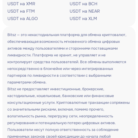
USDT на XMR
USDT на BCH
USDT на FTM
USDT на NEAR
USDT на ALGO
USDT на XLM
Bitsz — это некастодиальная платформа для обмена криптовалют,
обеспечивающая возможность мгновенного обмена цифровых
активов между пользователями и сторонними поставщиками
ликвидности. Платформа не хранит, не управляет и не
контролирует средства пользователей. Все обмены выполняются
непосредственно в блокчейне или через интегрированных
партнеров по ликвидности в соответствии с выбранными
параметрами обмена.
Bitsz не предоставляет инвестиционные, брокерские,
кастодиальные, кошельковые, банковские или финансовые
консультационные услуги. Криптовалютные транзакции сопряжены
со значительными рисками, включая, помимо прочего,
волатильность рынка, перегрузку сети, неопределенность
регулирования и потенциальную потерю цифровых активов.
Пользователи несут полную ответственность за соблюдение
применимых законов своей юрисдикции до начала любой