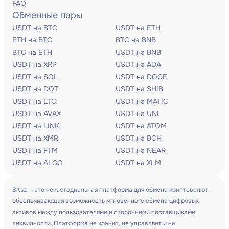
FAQ
Обменные пары
USDT на BTC
USDT на ETH
ETH на BTC
BTC на BNB
BTC на ETH
USDT на BNB
USDT на XRP
USDT на ADA
USDT на SOL
USDT на DOGE
USDT на DOT
USDT на SHIB
USDT на LTC
USDT на MATIC
USDT на AVAX
USDT на UNI
USDT на LINK
USDT на ATOM
USDT на XMR
USDT на BCH
USDT на FTM
USDT на NEAR
USDT на ALGO
USDT на XLM
Bitsz — это некастодиальная платформа для обмена криптовалют,
обеспечивающая возможность мгновенного обмена цифровых
активов между пользователями и сторонними поставщиками
ликвидности. Платформа не хранит, не управляет и не