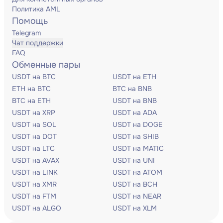
Политика AML
Помощь
Telegram
Чат поддержки
FAQ
Обменные пары
USDT на BTC
USDT на ETH
ETH на BTC
BTC на BNB
BTC на ETH
USDT на BNB
USDT на XRP
USDT на ADA
USDT на SOL
USDT на DOGE
USDT на DOT
USDT на SHIB
USDT на LTC
USDT на MATIC
USDT на AVAX
USDT на UNI
USDT на LINK
USDT на ATOM
USDT на XMR
USDT на BCH
USDT на FTM
USDT на NEAR
USDT на ALGO
USDT на XLM