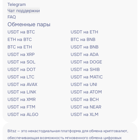
Telegram
Чат поддержки
FAQ
Обменные пары
USDT на BTC
USDT на ETH
ETH на BTC
BTC на BNB
BTC на ETH
USDT на BNB
USDT на XRP
USDT на ADA
USDT на SOL
USDT на DOGE
USDT на DOT
USDT на SHIB
USDT на LTC
USDT на MATIC
USDT на AVAX
USDT на UNI
USDT на LINK
USDT на ATOM
USDT на XMR
USDT на BCH
USDT на FTM
USDT на NEAR
USDT на ALGO
USDT на XLM
Bitsz — это некастодиальная платформа для обмена криптовалют,
обеспечивающая возможность мгновенного обмена цифровых