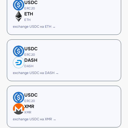
USDC
ERC20
ETH
ETH
exchange USDC на ETH →
USDC
ERC20
DASH
DASH
exchange USDC на DASH →
USDC
ERC20
XMR
XMR
exchange USDC на XMR →