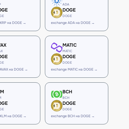
P
ADA
OGE
DOGE
GE
DOGE
 XRP на DOGE →
exchange ADA на DOGE →
VAX
MATIC
AX
MATIC
OGE
DOGE
GE
DOGE
 AVAX на DOGE →
exchange MATIC на DOGE →
LM
BCH
M
BCH
OGE
DOGE
GE
DOGE
 XLM на DOGE →
exchange BCH на DOGE →