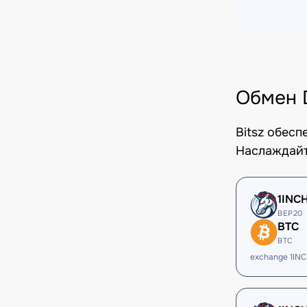
Обмен 
Bitsz обес
Наслаждайт
1INC
BEP20
BTC
BTC
exchange 1IN