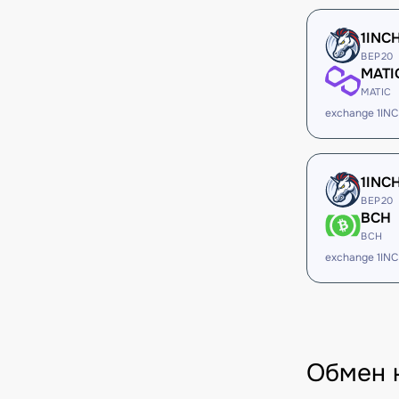
1INC
BEP20
MATI
MATIC
exchange 1IN
1INC
BEP20
BCH
BCH
exchange 1IN
Обмен 