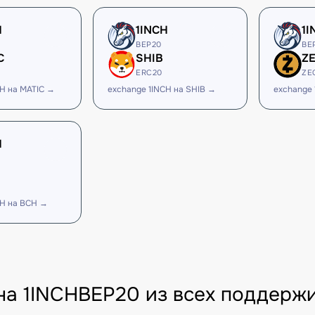
H
1INCH
1I
BEP20
BE
C
SHIB
Z
ERC20
ZE
CH на MATIC →
exchange 1INCH на SHIB →
exchange 
H
CH на BCH →
на 1INCHBEP20 из всех поддерж