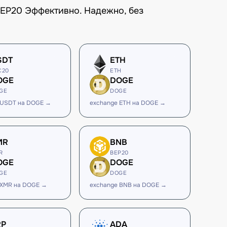
BEP20 Эффективно. Надежно, без
SDT
ETH
C20
ETH
OGE
DOGE
GE
DOGE
 USDT на DOGE →
exchange ETH на DOGE →
MR
BNB
R
BEP20
OGE
DOGE
GE
DOGE
 XMR на DOGE →
exchange BNB на DOGE →
RP
ADA