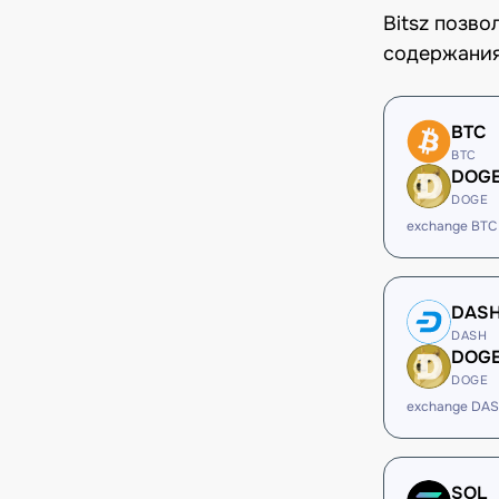
Bitsz позв
содержания
BTC
BTC
DOG
DOGE
exchange BTC
DAS
DASH
DOG
DOGE
exchange DA
SOL