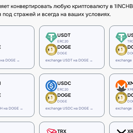
оляет конвертировать любую криптовалюту в 1INCH
 под стражей и всегда на ваших условиях.
USDT
U
ERC20
TR
E
DOGE
D
DOGE
DO
 на DOGE →
exchange USDT на DOGE →
exchange
H
USDC
X
ERC20
XM
E
DOGE
D
DOGE
DO
SH на DOGE →
exchange USDC на DOGE →
exchange
TRX
X