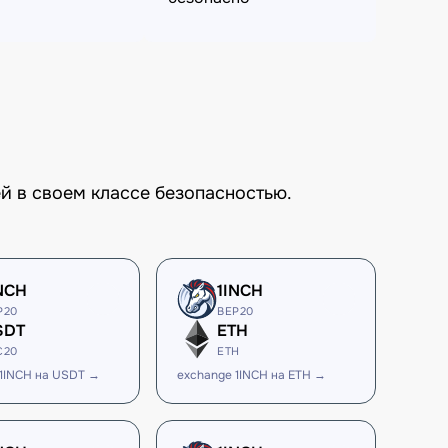
й в своем классе безопасностью.
NCH
1INCH
P20
BEP20
SDT
ETH
C20
ETH
 1INCH на USDT →
exchange 1INCH на ETH →