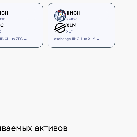
NCH
1INCH
P20
BEP20
EC
XLM
C
XLM
1INCH на ZEC →
exchange 1INCH на XLM →
иваемых активов