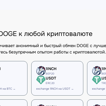
DOGE к любой криптовалюте
печивает анонимный и быстрый обмен DOGE с лучше
есь безупречным опытом работы с криптовалютой.
H
1INCH
1I
BEP20
BE
USDT
U
ERC20
TR
CH на BTC →
exchange 1INCH на USDT →
exchange