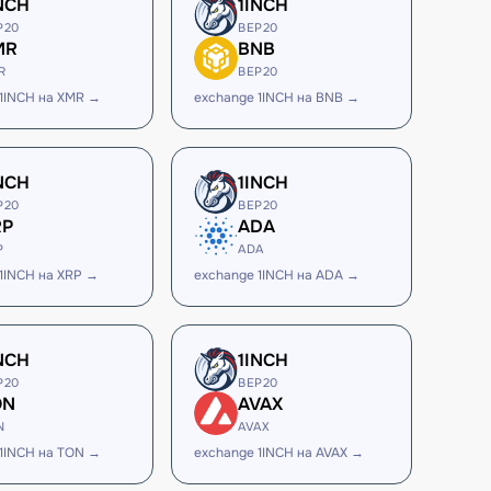
NCH
1INCH
P20
BEP20
MR
BNB
R
BEP20
 1INCH на XMR →
exchange 1INCH на BNB →
NCH
1INCH
P20
BEP20
RP
ADA
P
ADA
1INCH на XRP →
exchange 1INCH на ADA →
NCH
1INCH
P20
BEP20
ON
AVAX
N
AVAX
 1INCH на TON →
exchange 1INCH на AVAX →