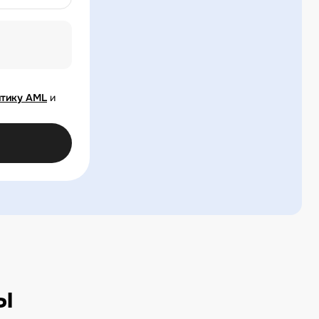
тику AML
и
ы