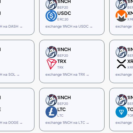
H
1INCH
1I
BEP20
BE
H
USDC
X
ERC20
XM
CH на DASH →
exchange 1INCH на USDC →
exchange
H
1INCH
1I
BEP20
BE
TRX
X
TRX
XR
CH на SOL →
exchange 1INCH на TRX →
exchange 
H
1INCH
1I
BEP20
BE
E
LTC
T
LTC
TO
CH на DOGE →
exchange 1INCH на LTC →
exchange