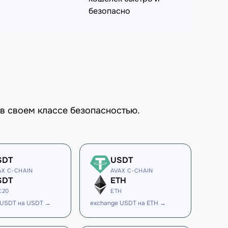
безопасно
в своем классе безопасностью.
SDT
USDT
AX C-CHAIN
AVAX C-CHAIN
SDT
ETH
C20
ETH
 USDT на USDT →
exchange USDT на ETH →