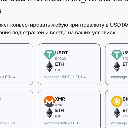
в
оляет конвертировать любую криптовалюту в USD
ания под стражей и всегда на ваших условиях.
USDT
U
ERC20
TR
ETH
E
ETH
ET
 на ETH →
exchange USDT на ETH →
exchange
C
XMR
B
XMR
BE
ETH
E
ETH
ET
C на ETH →
exchange XMR на ETH →
exchange