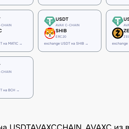
T
USDT
U
-CHAIN
AVAX C-CHAIN
AV
C
SHIB
Z
ERC20
ZE
T на MATIC →
exchange USDT на SHIB →
exchange
T
-CHAIN
T на BCH →
на USDTAVAXCCHAIN_AVAXC из 