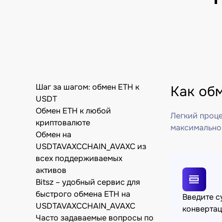
Шаг за шагом: обмен ETH к
Как об
USDT
Обмен ETH к любой
Легкий проце
криптовалюте
максимально
Обмен на
USDTAVAXCCHAIN_AVAXC из
всех поддерживаемых
активов
Bitsz – удобный сервис для
быстрого обмена ETH на
Введите 
USDTAVAXCCHAIN_AVAXC
конверта
Часто задаваемые вопросы по