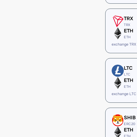
TRX
TRX
ETH
ETH
exchange TRX
LTC
LTC
ETH
ETH
exchange LTC
SHIB
ERC20
ETH
ETH