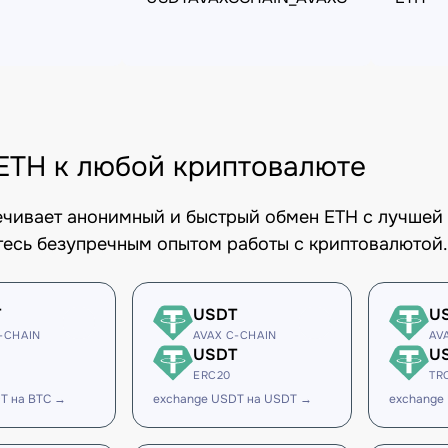
ETH к любой криптовалюте
печивает анонимный и быстрый обмен ETH с лучшей 
есь безупречным опытом работы с криптовалютой.
T
USDT
U
-CHAIN
AVAX C-CHAIN
AV
USDT
U
ERC20
TR
T на BTC →
exchange USDT на USDT →
exchange