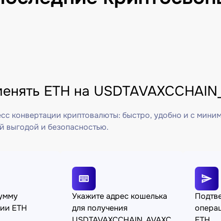
менять ETH на USDTAVAXCCHAIN_
сс конвертации криптовалюты: быстро, удобно и с мини
й выгодой и безопасностью.
сумму
Укажите адрес кошелька
Подтв
ции ETH
для получения
операц
USDTAVAXCCHAIN_AVAXC
ETH