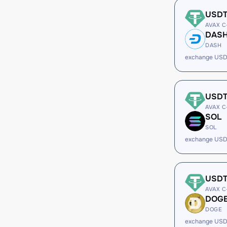
USD
AVAX C
DAS
DASH
exchange US
USD
AVAX C
SOL
SOL
exchange USD
USD
AVAX C
DOG
DOGE
exchange US