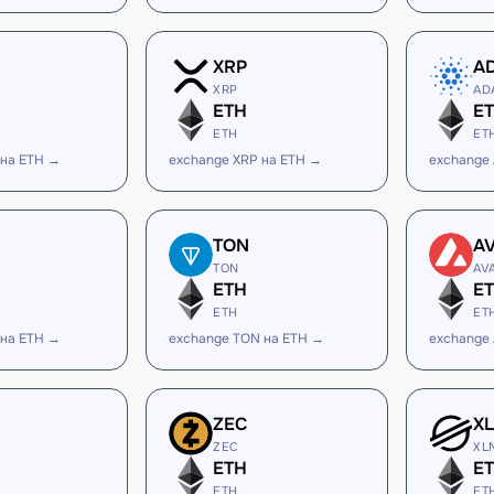
XRP
A
XRP
AD
ETH
E
ETH
ET
 на ETH →
exchange XRP на ETH →
exchange
TON
A
TON
AV
ETH
E
ETH
ET
 на ETH →
exchange TON на ETH →
exchange
ZEC
X
ZEC
XL
ETH
E
ETH
ET