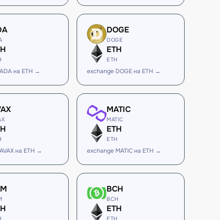
DA
DOGE
A
DOGE
TH
ETH
H
ETH
 ADA на ETH →
exchange DOGE на ETH →
VAX
MATIC
AX
MATIC
TH
ETH
H
ETH
 AVAX на ETH →
exchange MATIC на ETH →
LM
BCH
M
BCH
TH
ETH
H
ETH