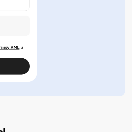
тику AML
и
ы