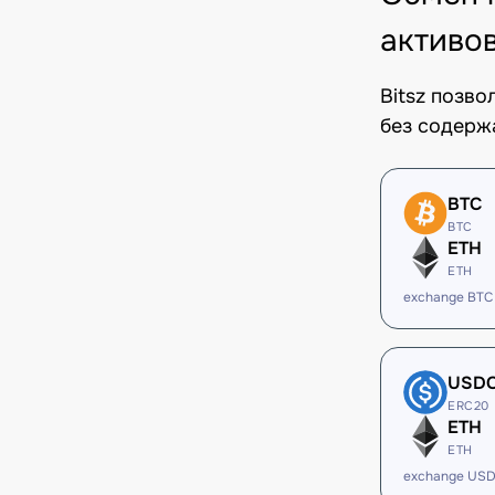
активо
Bitsz позв
без содерж
BTC
BTC
ETH
ETH
exchange BTC
USD
ERC20
ETH
ETH
exchange USD