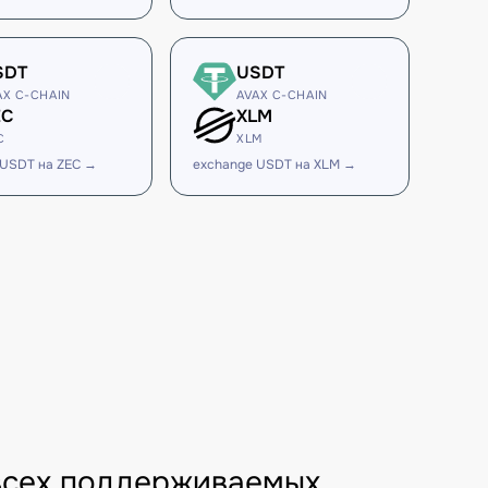
SDT
USDT
AX C-CHAIN
AVAX C-CHAIN
EC
XLM
C
XLM
 USDT на ZEC →
exchange USDT на XLM →
всех поддерживаемых