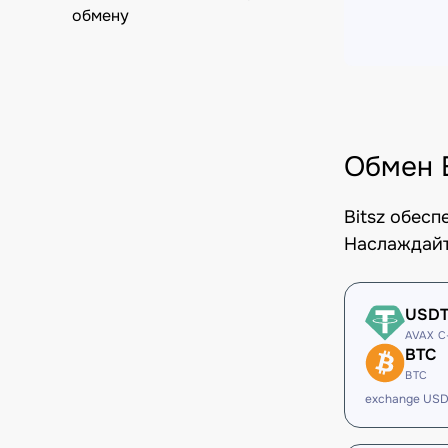
обмену
Обмен 
Bitsz обес
Наслаждайт
USD
AVAX C
BTC
BTC
exchange USD