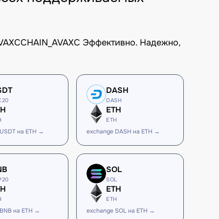
TAVAXCCHAIN_AVAXC Эффективно. Надежно,
SDT
DASH
C20
DASH
TH
ETH
H
ETH
 USDT на ETH →
exchange DASH на ETH →
NB
SOL
P20
SOL
TH
ETH
H
ETH
 BNB на ETH →
exchange SOL на ETH →