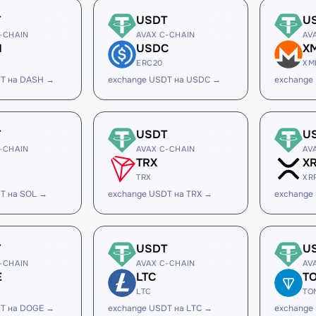
T
USDT
U
-CHAIN
AVAX C-CHAIN
AV
H
USDC
X
ERC20
XM
DT на DASH →
exchange USDT на USDC →
exchange
T
USDT
U
-CHAIN
AVAX C-CHAIN
AV
TRX
X
TRX
XR
T на SOL →
exchange USDT на TRX →
exchange
T
USDT
U
-CHAIN
AVAX C-CHAIN
AV
E
LTC
T
LTC
TO
DT на DOGE →
exchange USDT на LTC →
exchange