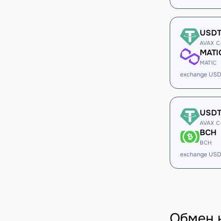
USD
AVAX C
MATI
MATIC
exchange USD
USD
AVAX C
BCH
BCH
exchange USD
Обмен 