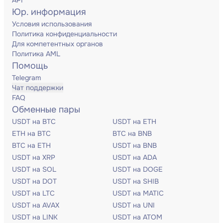
API
Юр. информация
Условия использования
Политика конфиденциальности
Для компетентных органов
Политика AML
Помощь
Telegram
Чат поддержки
FAQ
Обменные пары
USDT на BTC
USDT на ETH
ETH на BTC
BTC на BNB
BTC на ETH
USDT на BNB
USDT на XRP
USDT на ADA
USDT на SOL
USDT на DOGE
USDT на DOT
USDT на SHIB
USDT на LTC
USDT на MATIC
USDT на AVAX
USDT на UNI
USDT на LINK
USDT на ATOM