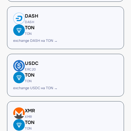
DASH
DASH
TON
TON
exchange DASH на TON →
USDC
ERC20
TON
TON
exchange USDC на TON →
XMR
XMR
TON
TON