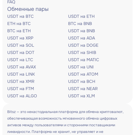
FAQ
Обменные пары
USDT на BTC
USDT на ETH
ETH на BTC
BTC на BNB
BTC на ETH
USDT на BNB
USDT на XRP
USDT на ADA
USDT на SOL
USDT на DOGE
USDT на DOT
USDT на SHIB
USDT на LTC
USDT на MATIC
USDT на AVAX
USDT на UNI
USDT на LINK
USDT на ATOM
USDT на XMR
USDT на BCH
USDT на FTM
USDT на NEAR
USDT на ALGO
USDT на XLM
Bitsz — это некастодиальная платформа для обмена криптовалют,
обеспечивающая возможность мгновенного обмена цифровых
активов между пользователями и сторонними поставщиками
ликвидности. Платформа не хранит, не управляет и не