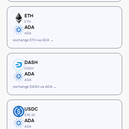
ETH
ETH
ADA
ADA
exchange ETH на ADA →
DASH
DASH
ADA
ADA
exchange DASH на ADA →
USDC
ERC20
ADA
ADA