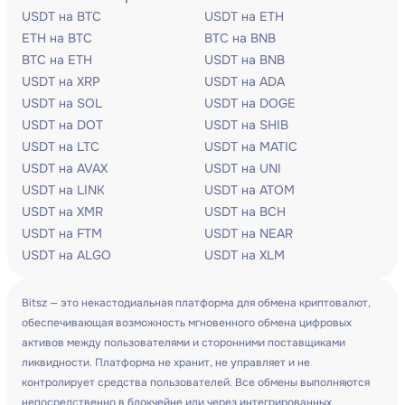
USDT на BTC
USDT на ETH
ETH на BTC
BTC на BNB
BTC на ETH
USDT на BNB
USDT на XRP
USDT на ADA
USDT на SOL
USDT на DOGE
USDT на DOT
USDT на SHIB
USDT на LTC
USDT на MATIC
USDT на AVAX
USDT на UNI
USDT на LINK
USDT на ATOM
USDT на XMR
USDT на BCH
USDT на FTM
USDT на NEAR
USDT на ALGO
USDT на XLM
Bitsz — это некастодиальная платформа для обмена криптовалют,
обеспечивающая возможность мгновенного обмена цифровых
активов между пользователями и сторонними поставщиками
ликвидности. Платформа не хранит, не управляет и не
контролирует средства пользователей. Все обмены выполняются
непосредственно в блокчейне или через интегрированных