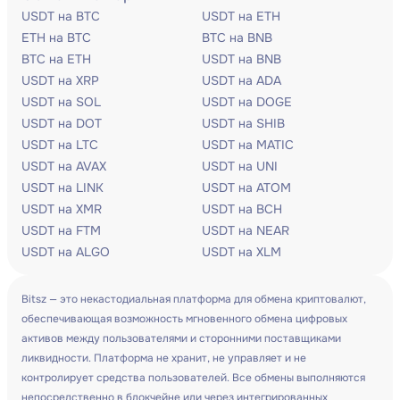
USDT на BTC
USDT на ETH
ETH на BTC
BTC на BNB
BTC на ETH
USDT на BNB
USDT на XRP
USDT на ADA
USDT на SOL
USDT на DOGE
USDT на DOT
USDT на SHIB
USDT на LTC
USDT на MATIC
USDT на AVAX
USDT на UNI
USDT на LINK
USDT на ATOM
USDT на XMR
USDT на BCH
USDT на FTM
USDT на NEAR
USDT на ALGO
USDT на XLM
Bitsz — это некастодиальная платформа для обмена криптовалют,
обеспечивающая возможность мгновенного обмена цифровых
активов между пользователями и сторонними поставщиками
ликвидности. Платформа не хранит, не управляет и не
контролирует средства пользователей. Все обмены выполняются
непосредственно в блокчейне или через интегрированных