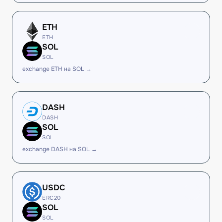
ETH
ETH
SOL
SOL
exchange ETH на SOL →
DASH
DASH
SOL
SOL
exchange DASH на SOL →
USDC
ERC20
SOL
SOL