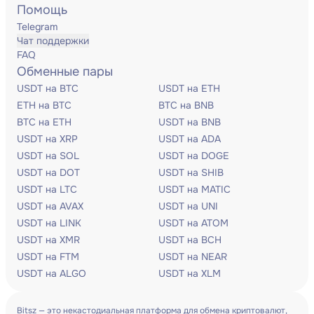
Помощь
Telegram
Чат поддержки
FAQ
Обменные пары
USDT на BTC
USDT на ETH
ETH на BTC
BTC на BNB
BTC на ETH
USDT на BNB
USDT на XRP
USDT на ADA
USDT на SOL
USDT на DOGE
USDT на DOT
USDT на SHIB
USDT на LTC
USDT на MATIC
USDT на AVAX
USDT на UNI
USDT на LINK
USDT на ATOM
USDT на XMR
USDT на BCH
USDT на FTM
USDT на NEAR
USDT на ALGO
USDT на XLM
Bitsz — это некастодиальная платформа для обмена криптовалют,