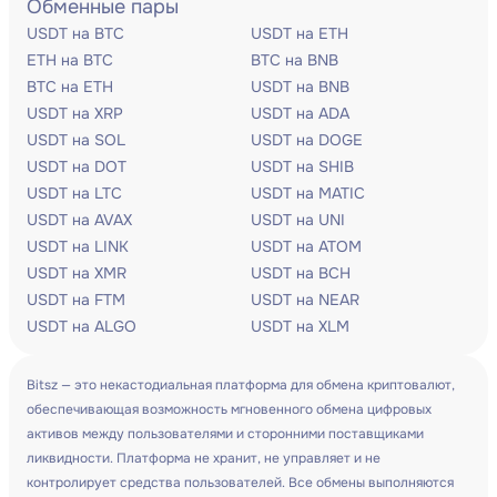
Обменные пары
USDT на BTC
USDT на ETH
ETH на BTC
BTC на BNB
BTC на ETH
USDT на BNB
USDT на XRP
USDT на ADA
USDT на SOL
USDT на DOGE
USDT на DOT
USDT на SHIB
USDT на LTC
USDT на MATIC
USDT на AVAX
USDT на UNI
USDT на LINK
USDT на ATOM
USDT на XMR
USDT на BCH
USDT на FTM
USDT на NEAR
USDT на ALGO
USDT на XLM
Bitsz — это некастодиальная платформа для обмена криптовалют,
обеспечивающая возможность мгновенного обмена цифровых
активов между пользователями и сторонними поставщиками
ликвидности. Платформа не хранит, не управляет и не
контролирует средства пользователей. Все обмены выполняются