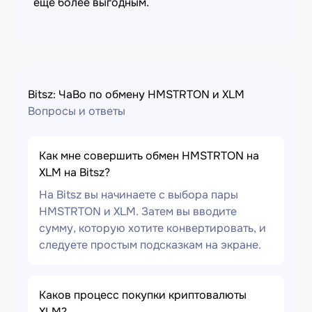
еще более выгодным.
Bitsz: ЧаВо по обмену HMSTRTON и XLM
Вопросы и ответы
Как мне совершить обмен HMSTRTON на
XLM на Bitsz?
На Bitsz вы начинаете с выбора пары
HMSTRTON и XLM. Затем вы вводите
сумму, которую хотите конвертировать, и
следуете простым подсказкам на экране.
Каков процесс покупки криптовалюты
XLM?