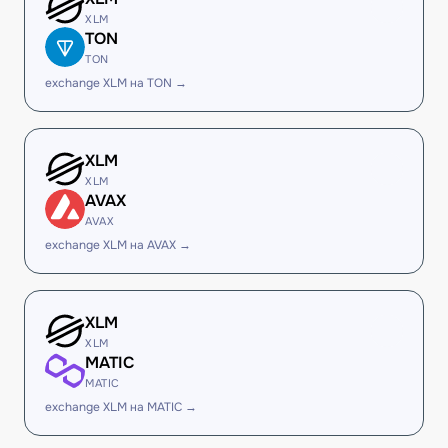
XLM
TON
TON
exchange XLM на TON →
XLM
XLM
AVAX
AVAX
exchange XLM на AVAX →
XLM
XLM
MATIC
MATIC
exchange XLM на MATIC →