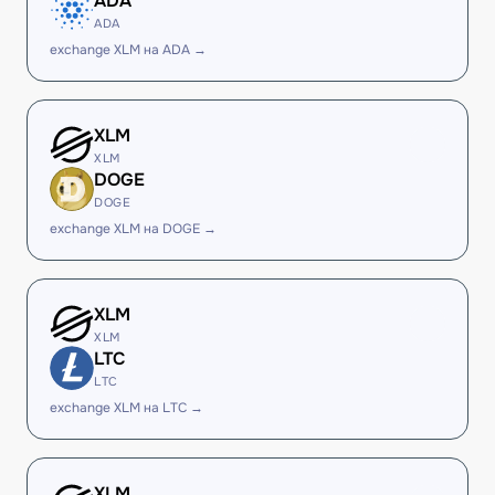
ADA
ADA
exchange XLM на ADA →
XLM
XLM
DOGE
DOGE
exchange XLM на DOGE →
XLM
XLM
LTC
LTC
exchange XLM на LTC →
XLM