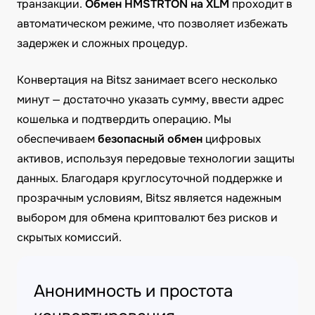
транзакции.
Обмен HMSTRTON на XLM
проходит в
автоматическом режиме, что позволяет избежать
задержек и сложных процедур.
Конвертация на Bitsz занимает всего несколько
минут — достаточно указать сумму, ввести адрес
кошелька и подтвердить операцию. Мы
обеспечиваем
безопасный обмен
цифровых
активов, используя передовые технологии защиты
данных. Благодаря круглосуточной поддержке и
прозрачным условиям, Bitsz является надежным
выбором для обмена криптовалют без рисков и
скрытых комиссий.
Анонимность и простота