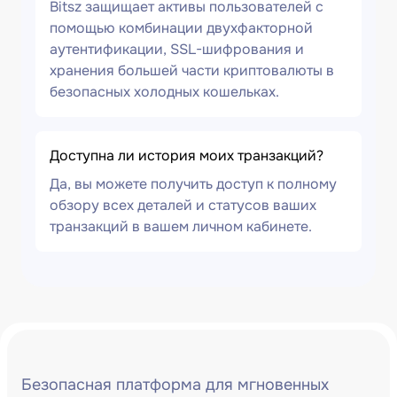
Bitsz защищает активы пользователей с
помощью комбинации двухфакторной
аутентификации, SSL-шифрования и
хранения большей части криптовалюты в
безопасных холодных кошельках.
Доступна ли история моих транзакций?
Да, вы можете получить доступ к полному
обзору всех деталей и статусов ваших
транзакций в вашем личном кабинете.
Безопасная платформа для мгновенных