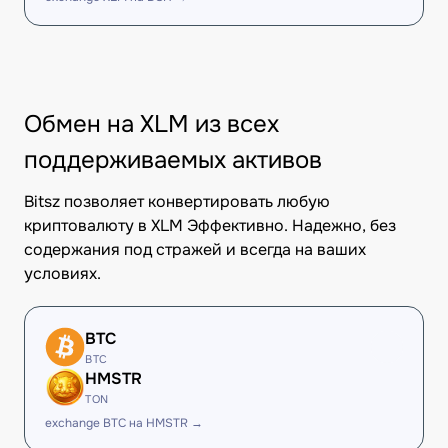
Обмен на XLM из всех
поддерживаемых активов
Bitsz позволяет конвертировать любую
криптовалюту в XLM Эффективно. Надежно, без
содержания под стражей и всегда на ваших
условиях.
BTC
BTC
HMSTR
TON
exchange BTC на HMSTR →