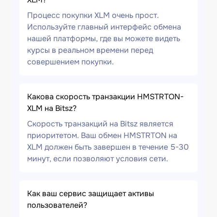
Процесс покупки XLM очень прост.
Используйте главный интерфейс обмена
нашей платформы, где вы можете видеть
курсы в реальном времени перед
совершением покупки.
Какова скорость транзакции HMSTRTON-
XLM на Bitsz?
Скорость транзакций на Bitsz является
приоритетом. Ваш обмен HMSTRTON на
XLM должен быть завершен в течение 5-30
минут, если позволяют условия сети.
Как ваш сервис защищает активы
пользователей?