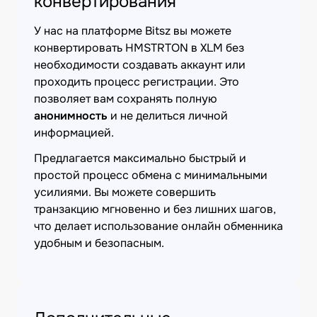
конвертирования
У нас на платформе Bitsz вы можете
конвертировать HMSTRTON в XLM без
необходимости создавать аккаунт или
проходить процесс регистрации. Это
позволяет вам сохранять полную
анонимность
и не делиться личной
информацией.
Предлагается максимально быстрый и
простой процесс обмена с минимальными
усилиями. Вы можете совершить
транзакцию мгновенно и без лишних шагов,
что делает использование онлайн обменника
удобным и безопасным.