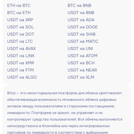
ETH на BTC
BTC на BNB
BTC на ETH
USDT на BNB
USDT на XRP
USDT на ADA
USDT на SOL
USDT на DOGE
USDT на DOT
USDT на SHIB
USDT на LTC
USDT на MATIC
USDT на AVAX
USDT на UNI
USDT на LINK
USDT на ATOM
USDT на XMR
USDT на BCH
USDT на FTM
USDT на NEAR
USDT на ALGO
USDT на XLM
Bitsz — это некастодиальная платформа для обмена криптовалют,
обеспечивающая возможность мгновенного обмена цифровых
активов между пользователями и сторонними поставщиками
ликвидности. Платформа не хранит, не управляет и не
контролирует средства пользователей. Все обмены выполняются
непосредственно в блокчейне или через интегрированных
партнеров по ликвидности в соответствии с выбранными