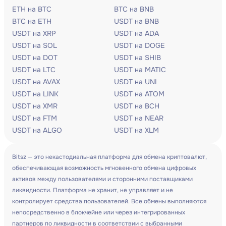
ETH на BTC
BTC на BNB
BTC на ETH
USDT на BNB
USDT на XRP
USDT на ADA
USDT на SOL
USDT на DOGE
USDT на DOT
USDT на SHIB
USDT на LTC
USDT на MATIC
USDT на AVAX
USDT на UNI
USDT на LINK
USDT на ATOM
USDT на XMR
USDT на BCH
USDT на FTM
USDT на NEAR
USDT на ALGO
USDT на XLM
Bitsz — это некастодиальная платформа для обмена криптовалют,
обеспечивающая возможность мгновенного обмена цифровых
активов между пользователями и сторонними поставщиками
ликвидности. Платформа не хранит, не управляет и не
контролирует средства пользователей. Все обмены выполняются
непосредственно в блокчейне или через интегрированных
партнеров по ликвидности в соответствии с выбранными