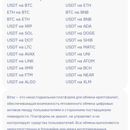
USDT на BTC
USDT на ETH
ETH на BTC
BTC на BNB
BTC на ETH
USDT на BNB
USDT на XRP
USDT на ADA
USDT на SOL
USDT на DOGE
USDT на DOT
USDT на SHIB
USDT на LTC
USDT на MATIC
USDT на AVAX
USDT на UNI
USDT на LINK
USDT на ATOM
USDT на XMR
USDT на BCH
USDT на FTM
USDT на NEAR
USDT на ALGO
USDT на XLM
Bitsz — это некастодиальная платформа для обмена криптовалют,
обеспечивающая возможность мгновенного обмена цифровых
активов между пользователями и сторонними поставщиками
ликвидности. Платформа не хранит, не управляет и не
контролирует средства пользователей. Все обмены выполняются
непосредственно в блокчейне или через интегрированных