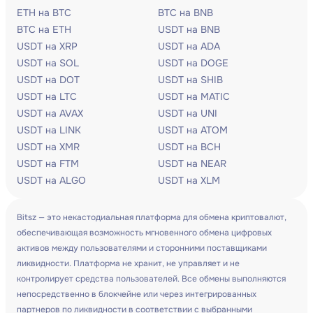
ETH на BTC
BTC на BNB
BTC на ETH
USDT на BNB
USDT на XRP
USDT на ADA
USDT на SOL
USDT на DOGE
USDT на DOT
USDT на SHIB
USDT на LTC
USDT на MATIC
USDT на AVAX
USDT на UNI
USDT на LINK
USDT на ATOM
USDT на XMR
USDT на BCH
USDT на FTM
USDT на NEAR
USDT на ALGO
USDT на XLM
Bitsz — это некастодиальная платформа для обмена криптовалют,
обеспечивающая возможность мгновенного обмена цифровых
активов между пользователями и сторонними поставщиками
ликвидности. Платформа не хранит, не управляет и не
контролирует средства пользователей. Все обмены выполняются
непосредственно в блокчейне или через интегрированных
партнеров по ликвидности в соответствии с выбранными