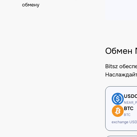
обмену
Обмен 
Bitsz обес
Наслаждайт
USD
NEAR_
BTC
BTC
exchange USD