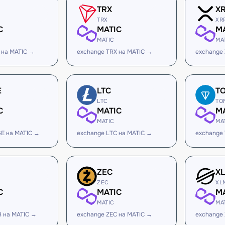
TRX
X
TRX
XR
C
MATIC
M
MATIC
MA
 на MATIC →
exchange TRX на MATIC →
exchange
E
LTC
T
LTC
TO
C
MATIC
M
MATIC
MA
E на MATIC →
exchange LTC на MATIC →
exchange
ZEC
X
ZEC
XL
C
MATIC
M
MATIC
MA
B на MATIC →
exchange ZEC на MATIC →
exchange