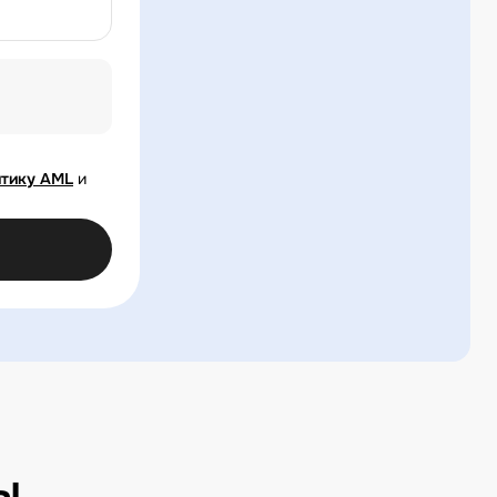
тику AML
и
ы