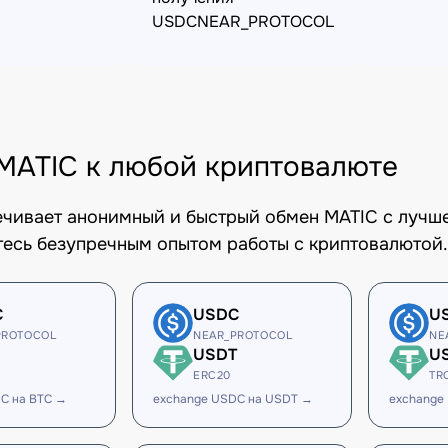
USDCNEAR_PROTOCOL
MATIC к любой криптовалюте
печивает анонимный и быстрый обмен MATIC с лучше
есь безупречным опытом работы с криптовалютой.
C
USDC
U
PROTOCOL
NEAR_PROTOCOL
NE
USDT
U
ERC20
TR
C на BTC →
exchange USDC на USDT →
exchange