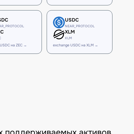
SDC
USDC
AR_PROTOCOL
NEAR_PROTOCOL
EC
XLM
C
XLM
 USDC на ZEC →
exchange USDC на XLM →
 поддерживаемых активов