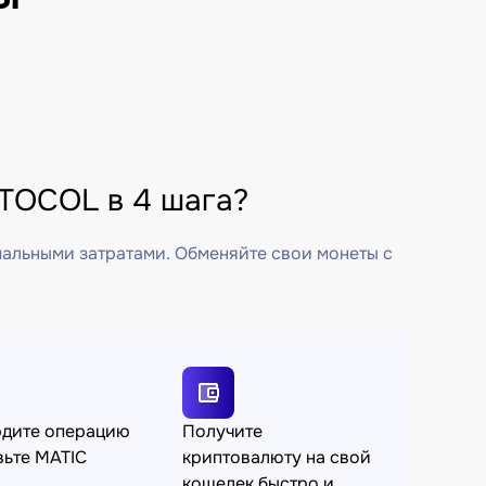
TOCOL в 4 шага?
мальными затратами. Обменяйте свои монеты с
рдите операцию
Получите
вьте MATIC
криптовалюту на свой
кошелек быстро и