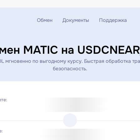
Обмен
Документы
Поддержка
Обмен ETH на USDT
Блог
Telegram
бмен MATIC на USDCNEA
Обмен XMR на USDT
AML
Чат поддержки
мгновенно по выгодному курсу. Быстрая обработка тра
безопасность.
Обмен BTC на USDT
API
Обмен ETH на BTC
ете:
Обмен BTC на XMR
е: