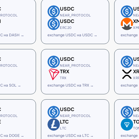
C
USDC
U
PROTOCOL
NEAR_PROTOCOL
NE
H
USDC
X
ERC20
XM
DC на DASH →
exchange USDC на USDC →
exchange
C
USDC
U
PROTOCOL
NEAR_PROTOCOL
NE
TRX
X
TRX
XR
C на SOL →
exchange USDC на TRX →
exchange
C
USDC
U
PROTOCOL
NEAR_PROTOCOL
NE
E
LTC
T
LTC
TO
DC на DOGE →
exchange USDC на LTC →
exchange