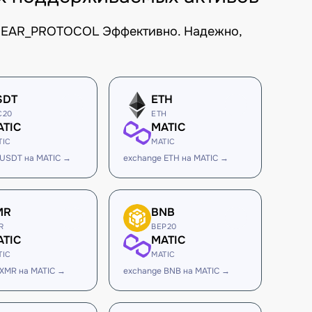
CNEAR_PROTOCOL Эффективно. Надежно,
SDT
ETH
C20
ETH
ATIC
MATIC
TIC
MATIC
 USDT на MATIC →
exchange ETH на MATIC →
MR
BNB
R
BEP20
ATIC
MATIC
TIC
MATIC
 XMR на MATIC →
exchange BNB на MATIC →