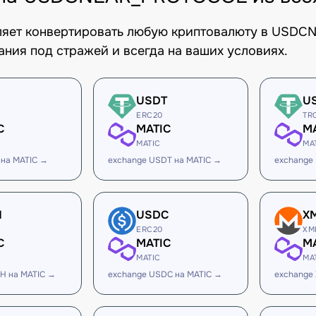
оляет конвертировать любую криптовалюту в USD
ания под стражей и всегда на ваших условиях.
USDT
U
ERC20
TR
C
MATIC
M
MATIC
MA
 на MATIC →
exchange USDT на MATIC →
exchange
H
USDC
X
ERC20
XM
C
MATIC
M
MATIC
MA
H на MATIC →
exchange USDC на MATIC →
exchange