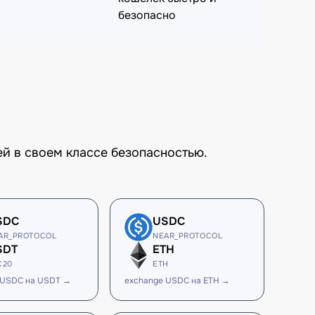
безопасно
й в своем классе безопасностью.
SDC
USDC
AR_PROTOCOL
NEAR_PROTOCOL
SDT
ETH
C20
ETH
 USDC на USDT →
exchange USDC на ETH →