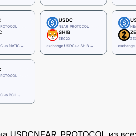
C
USDC
U
PROTOCOL
NEAR_PROTOCOL
NE
C
SHIB
Z
ERC20
ZE
C на MATIC →
exchange USDC на SHIB →
exchange
C
PROTOCOL
C на BCH →
на USDCNEAR_PROTOCOL из всех