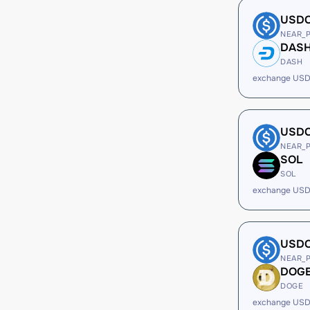
USD
NEAR_
DAS
DASH
exchange US
USD
NEAR_
SOL
SOL
exchange USD
USD
NEAR_
DOG
DOGE
exchange US