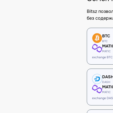
Bitsz позв
без содерж
BTC
BTC
MATI
MATIC
exchange BTC
DAS
DASH
MATI
MATIC
exchange DAS