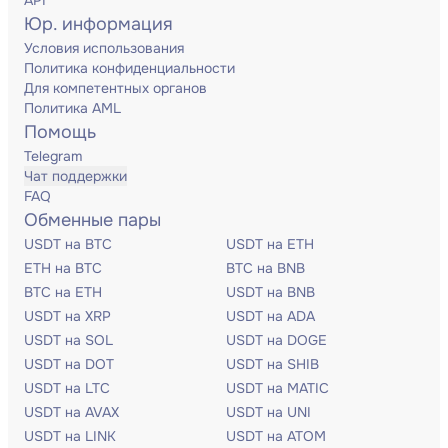
API
Юр. информация
Условия использования
Политика конфиденциальности
Для компетентных органов
Политика AML
Помощь
Telegram
Чат поддержки
FAQ
Обменные пары
USDT на BTC
USDT на ETH
ETH на BTC
BTC на BNB
BTC на ETH
USDT на BNB
USDT на XRP
USDT на ADA
USDT на SOL
USDT на DOGE
USDT на DOT
USDT на SHIB
USDT на LTC
USDT на MATIC
USDT на AVAX
USDT на UNI
USDT на LINK
USDT на ATOM