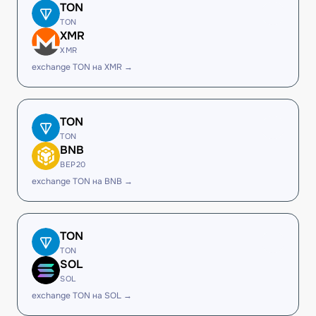
TON
TON
XMR
XMR
exchange TON на XMR →
TON
TON
BNB
BEP20
exchange TON на BNB →
TON
TON
SOL
SOL
exchange TON на SOL →