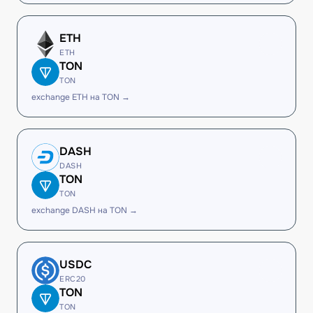
ETH
ETH
TON
TON
exchange ETH на TON →
DASH
DASH
TON
TON
exchange DASH на TON →
USDC
ERC20
TON
TON