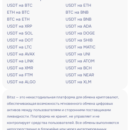
USDT на BTC
USDT на ETH
ETH на BTC
BTC на BNB
BTC на ETH
USDT на BNB
USDT на XRP
USDT на ADA
USDT на SOL
USDT на DOGE
USDT на DOT
USDT на SHIB
USDT на LTC
USDT на MATIC
USDT на AVAX
USDT на UNI
USDT на LINK
USDT на ATOM
USDT на XMR
USDT на BCH
USDT на FTM
USDT на NEAR
USDT на ALGO
USDT на XLM
Bitsz — это некастодиальная платформа для обмена криптовалют,
обеспечивающая возможность мгновенного обмена цифровых
активов между пользователями и сторонними поставщиками
ликвидности. Платформа не хранит, не управляет и не
контролирует средства пользователей. Все обмены выполняются
непосредственно в блокчейне или через интегрированных