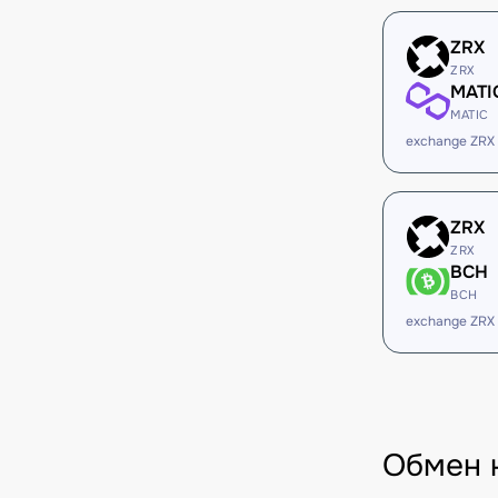
ZRX
ZRX
MATI
MATIC
exchange ZRX
ZRX
ZRX
BCH
BCH
exchange ZRX
Обмен 