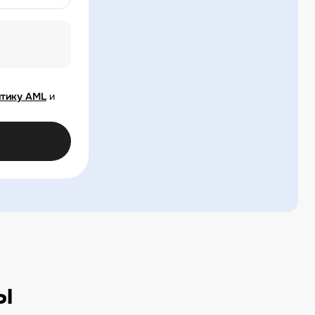
тику AML
и
ы