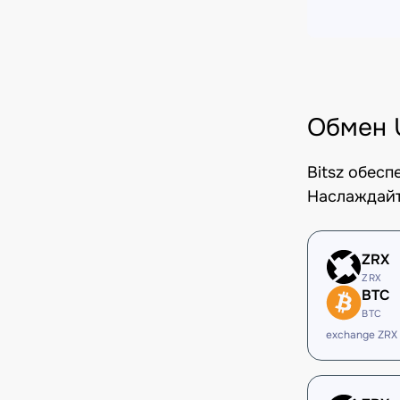
Обмен 
Bitsz обес
Наслаждайт
ZRX
ZRX
BTC
BTC
exchange ZRX