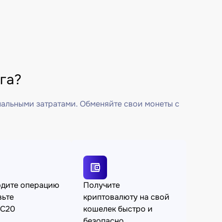
га?
мальными затратами. Обменяйте свои монеты с
рдите операцию
Получите
вьте
криптовалюту на свой
C20
кошелек быстро и
безопасно