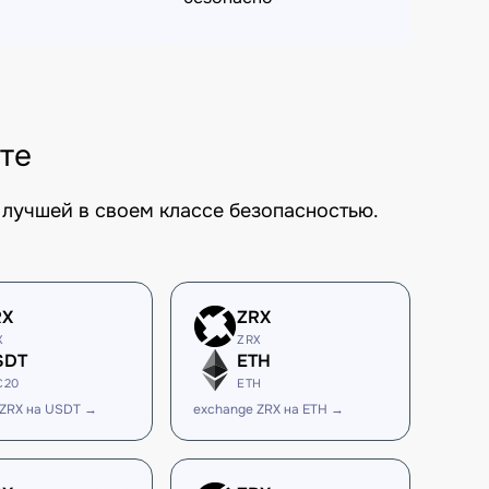
те
лучшей в своем классе безопасностью.
RX
ZRX
X
ZRX
SDT
ETH
C20
ETH
 ZRX на USDT →
exchange ZRX на ETH →