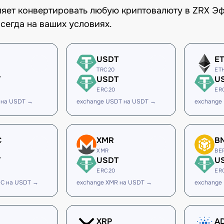
оляет конвертировать любую криптовалюту в ZRX Э
сегда на ваших условиях.
USDT
E
TRC20
ET
T
USDT
U
ERC20
ER
 на USDT →
exchange USDT на USDT →
exchange
C
XMR
B
XMR
BE
T
USDT
U
ERC20
ER
DC на USDT →
exchange XMR на USDT →
exchange
XRP
A