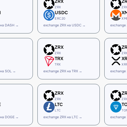
ZRX
Z
ZRX
ZR
H
USDC
X
ERC20
XM
 на DASH →
exchange ZRX на USDC →
exchange
ZRX
Z
ZRX
ZR
TRX
X
TRX
XR
 на SOL →
exchange ZRX на TRX →
exchange
ZRX
Z
ZRX
ZR
E
LTC
T
LTC
TO
 на DOGE →
exchange ZRX на LTC →
exchange