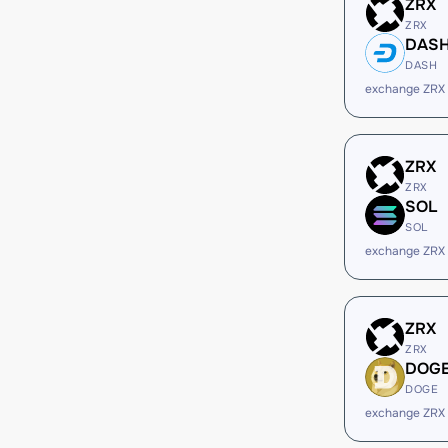
ZRX
ZRX
DAS
DASH
exchange ZRX
ZRX
ZRX
SOL
SOL
exchange ZRX
ZRX
ZRX
DOG
DOGE
exchange ZRX