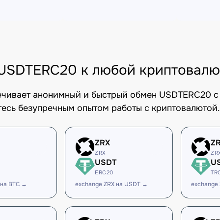
USDTERC20 к любой криптовалю
печивает анонимный и быстрый обмен USDTERC20 с 
есь безупречным опытом работы с криптовалютой.
ZRX
Z
ZRX
ZR
USDT
U
ERC20
TR
 на BTC →
exchange ZRX на USDT →
exchange