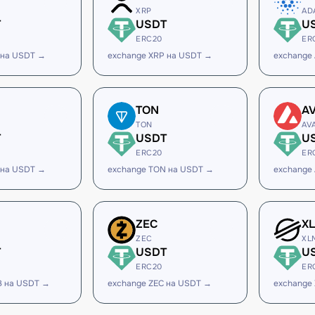
XRP
AD
T
USDT
U
ERC20
ER
 на USDT →
exchange XRP на USDT →
exchange
TON
A
TON
AV
T
USDT
U
ERC20
ER
 на USDT →
exchange TON на USDT →
exchange
ZEC
X
ZEC
XL
T
USDT
U
ERC20
ER
B на USDT →
exchange ZEC на USDT →
exchange