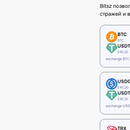
Bitsz позв
стражей и в
BTC
BTC
USD
ERC20
exchange BTC
USD
ERC20
USD
ERC20
exchange US
TRX