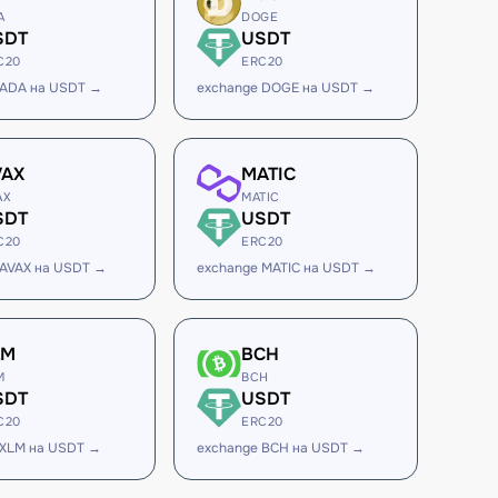
A
DOGE
SDT
USDT
C20
ERC20
 ADA на USDT →
exchange DOGE на USDT →
VAX
MATIC
AX
MATIC
SDT
USDT
C20
ERC20
 AVAX на USDT →
exchange MATIC на USDT →
LM
BCH
M
BCH
SDT
USDT
C20
ERC20
 XLM на USDT →
exchange BCH на USDT →