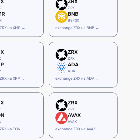
RX
ZRX
X
ZRX
MR
BNB
R
BEP20
 ZRX на XMR →
exchange ZRX на BNB →
RX
ZRX
X
ZRX
RP
ADA
P
ADA
 ZRX на XRP →
exchange ZRX на ADA →
RX
ZRX
X
ZRX
ON
AVAX
N
AVAX
 ZRX на TON →
exchange ZRX на AVAX →