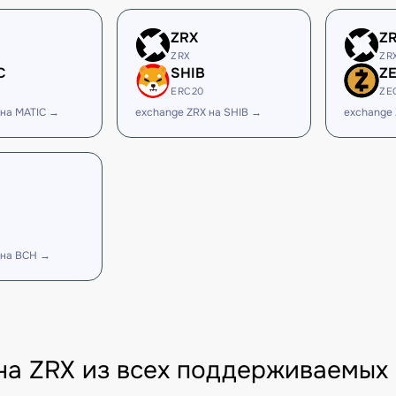
ZRX
Z
ZRX
ZR
C
SHIB
Z
ERC20
ZE
 на MATIC →
exchange ZRX на SHIB →
exchange 
 на BCH →
на ZRX из всех поддерживаемых 