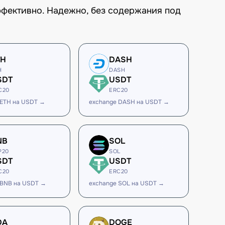
ффективно. Надежно, без содержания под
TH
DASH
H
DASH
SDT
USDT
C20
ERC20
 ETH на USDT →
exchange DASH на USDT →
NB
SOL
P20
SOL
SDT
USDT
C20
ERC20
 BNB на USDT →
exchange SOL на USDT →
DA
DOGE