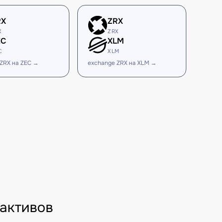
RX
ZRX
X
ZRX
EC
XLM
C
XLM
ZRX на ZEC →
exchange ZRX на XLM →
активов