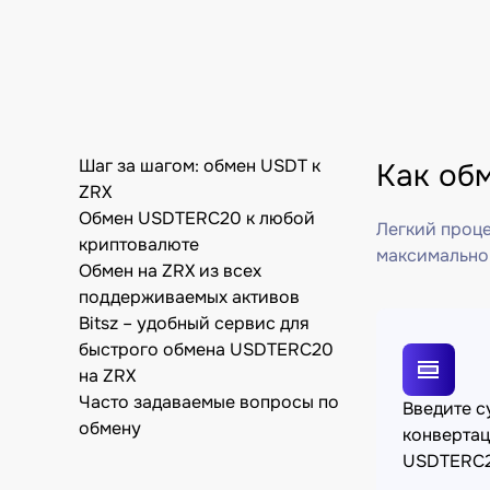
Шаг за шагом: обмен USDT к
Как об
ZRX
Обмен USDTERC20 к любой
Легкий проце
криптовалюте
максимально
Обмен на ZRX из всех
поддерживаемых активов
Bitsz – удобный сервис для
быстрого обмена USDTERC20
на ZRX
Часто задаваемые вопросы по
Введите 
обмену
конверта
USDTERC