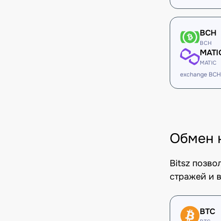
BCH
BCH
MATI
MATIC
exchange BCH
Обмен 
Bitsz позв
стражей и в
BTC