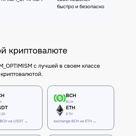
быстро и безопасно
й криптовалюте
M_OPTIMISM с лучшей в своем классе
 криптовалютой.
CH
BCH
H
BCH
SDT
ETH
C20
ETH
 BCH на USDT →
exchange BCH на ETH →