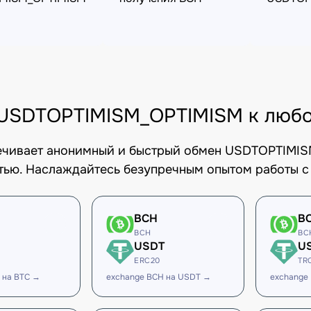
USDTOPTIMISM_OPTIMISM к любо
печивает анонимный и быстрый обмен USDTOPTIMIS
тью. Наслаждайтесь безупречным опытом работы с
BCH
B
BCH
BC
USDT
U
ERC20
TR
 на BTC →
exchange BCH на USDT →
exchange