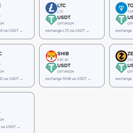
E
LTC
T
LTC
TO
T
USDT
U
SM
OPTIMISM
OP
GE на USDT →
exchange LTC на USDT →
exchange
C
SHIB
Z
ERC20
ZE
T
USDT
U
SM
OPTIMISM
OP
IC на USDT →
exchange SHIB на USDT →
exchange
T
SM
 на USDT →