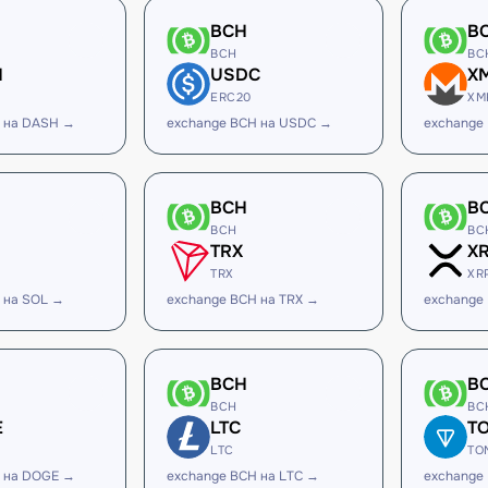
BCH
B
BCH
BC
H
USDC
X
ERC20
XM
 на DASH →
exchange BCH на USDC →
exchange
BCH
B
BCH
BC
TRX
X
TRX
XR
 на SOL →
exchange BCH на TRX →
exchange
BCH
B
BCH
BC
E
LTC
T
LTC
TO
 на DOGE →
exchange BCH на LTC →
exchange