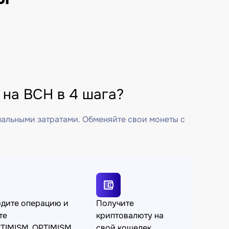
на BCH в 4 шага?
мальными затратами. Обменяйте свои монеты с
дите операцию и
Получите
те
криптовалюту на
TIMISM_OPTIMISM
свой кошелек