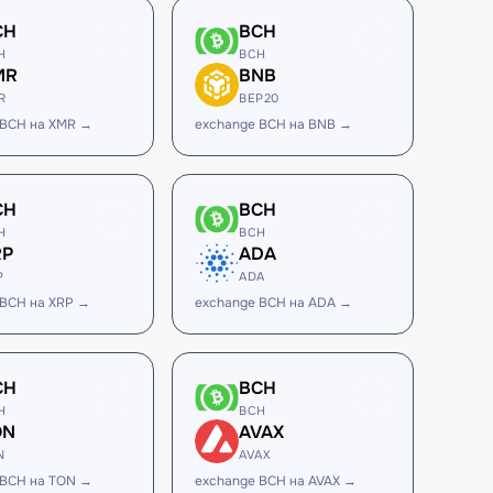
CH
BCH
H
BCH
MR
BNB
R
BEP20
 BCH на XMR →
exchange BCH на BNB →
CH
BCH
H
BCH
RP
ADA
P
ADA
 BCH на XRP →
exchange BCH на ADA →
CH
BCH
H
BCH
ON
AVAX
N
AVAX
 BCH на TON →
exchange BCH на AVAX →