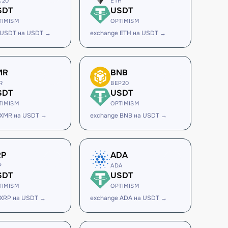
C20
ETH
SDT
USDT
TIMISM
OPTIMISM
 USDT на USDT →
exchange ETH на USDT →
MR
BNB
R
BEP20
SDT
USDT
TIMISM
OPTIMISM
 XMR на USDT →
exchange BNB на USDT →
RP
ADA
P
ADA
SDT
USDT
TIMISM
OPTIMISM
 XRP на USDT →
exchange ADA на USDT →