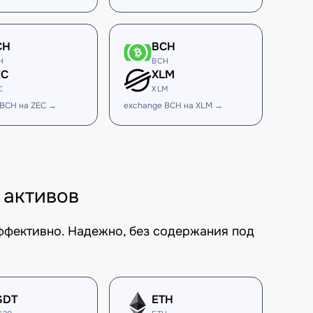
CH
BCH
H
BCH
EC
XLM
C
XLM
 BCH на ZEC →
exchange BCH на XLM →
 активов
ффективно. Надежно, без содержания под
SDT
ETH