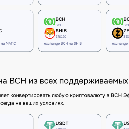
BCH
B
BCH
BC
C
SHIB
Z
ERC20
ZE
 на MATIC →
exchange BCH на SHIB →
exchange
на BCH из всех поддерживаемых
оляет конвертировать любую криптовалюту в BCH Э
сегда на ваших условиях.
USDT
U