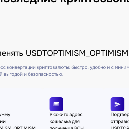
менять USDTOPTIMISM_OPTIMISM 
сс конвертации криптовалюты: быстро, удобно и с мини
й выгодой и безопасностью.
сумму
Укажите адрес
Подтвер
ции
кошелька для
отправь
MISM_OPTIMISM
получения BCH
USDTOP