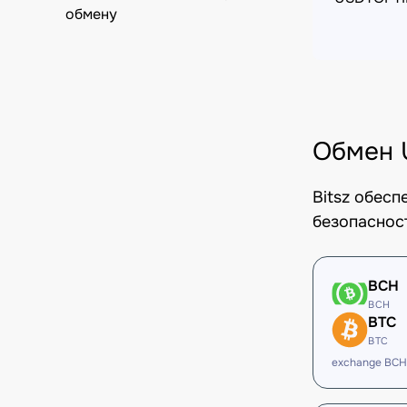
обмену
Обмен 
Bitsz обес
безопаснос
BCH
BCH
BTC
BTC
exchange BCH