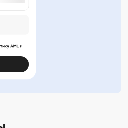
тику AML
и
ы