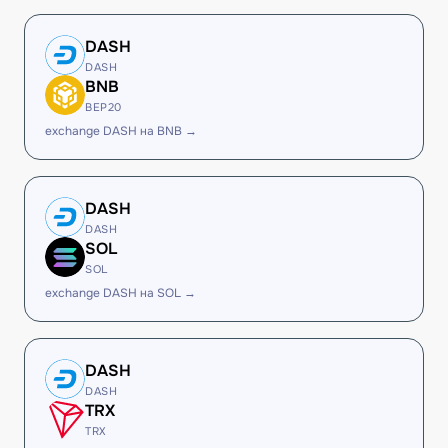
DASH
DASH
BNB
BEP20
exchange DASH на BNB →
DASH
DASH
SOL
SOL
exchange DASH на SOL →
DASH
DASH
TRX
TRX