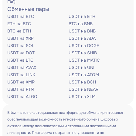
FAQ
Обменные пары
USDT на BTC
USDT на ETH
ETH на BTC
BTC на BNB
BTC на ETH
USDT на BNB
USDT на XRP
USDT на ADA
USDT на SOL
USDT на DOGE
USDT на DOT
USDT на SHIB
USDT на LTC
USDT на MATIC
USDT на AVAX
USDT на UNI
USDT на LINK
USDT на ATOM
USDT на XMR
USDT на BCH
USDT на FTM
USDT на NEAR
USDT на ALGO
USDT на XLM
Bitsz — это некастодиальная платформа для обмена криптовалют,
обеспечивающая возможность мгновенного обмена цифровых
активов между пользователями и сторонними поставщиками
ликвидности. Платформа не хранит, не управляет и не