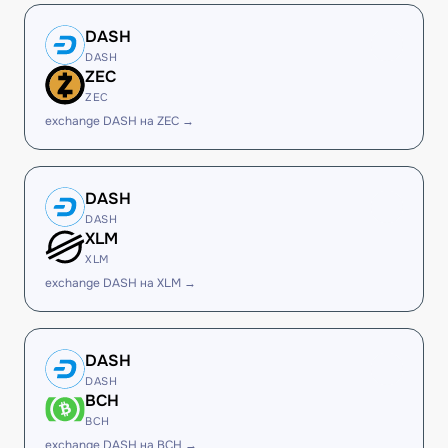
DASH
DASH
ZEC
ZEC
exchange DASH на ZEC →
DASH
DASH
XLM
XLM
exchange DASH на XLM →
DASH
DASH
BCH
BCH
exchange DASH на BCH →