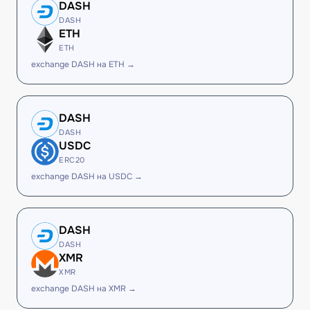
DASH
DASH
ETH
ETH
exchange DASH на ETH →
DASH
DASH
USDC
ERC20
exchange DASH на USDC →
DASH
DASH
XMR
XMR
exchange DASH на XMR →