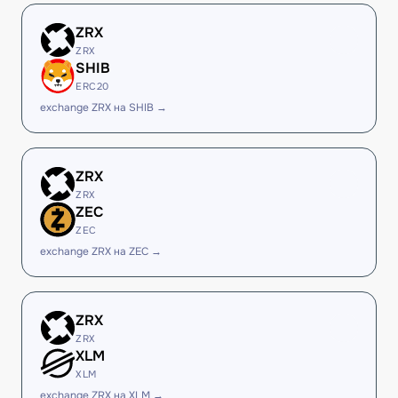
ZRX
ZRX
SHIB
ERC20
exchange ZRX на SHIB →
ZRX
ZRX
ZEC
ZEC
exchange ZRX на ZEC →
ZRX
ZRX
XLM
XLM
exchange ZRX на XLM →