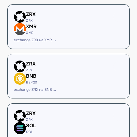
ZRX
ZRX
XMR
XMR
exchange ZRX на XMR →
ZRX
ZRX
BNB
BEP20
exchange ZRX на BNB →
ZRX
ZRX
SOL
SOL