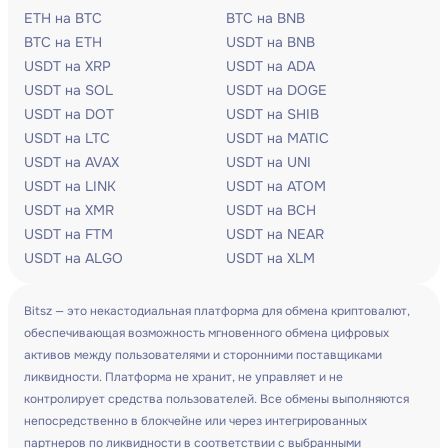
ETH на BTC
BTC на BNB
BTC на ETH
USDT на BNB
USDT на XRP
USDT на ADA
USDT на SOL
USDT на DOGE
USDT на DOT
USDT на SHIB
USDT на LTC
USDT на MATIC
USDT на AVAX
USDT на UNI
USDT на LINK
USDT на ATOM
USDT на XMR
USDT на BCH
USDT на FTM
USDT на NEAR
USDT на ALGO
USDT на XLM
Bitsz — это некастодиальная платформа для обмена криптовалют,
обеспечивающая возможность мгновенного обмена цифровых
активов между пользователями и сторонними поставщиками
ликвидности. Платформа не хранит, не управляет и не
контролирует средства пользователей. Все обмены выполняются
непосредственно в блокчейне или через интегрированных
партнеров по ликвидности в соответствии с выбранными