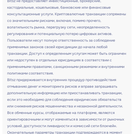
Bitsz не предоставляет инвестиционные, брокерские,
кастодиальные, кошельковые, банковские или финансовые
консультационные услуги. Криптовалютные транзакции сопряжены
со значительными рисками, включая, помимо прочего,
волатильность рынка, перегрузку сети, неопределенность
регулирования и потенциальную потерю цифровых активов.
Пользователи несут полную ответственность за соблюдение
применимых законов своей юрисдикции до начала любой
транзакции. Доступ к определенным услугам может быть ограничен
или недоступен в отдельных юрисдикциях в соответствии с
применимыми правилами, санкционными режимами и внутренними
политиками соответствия.
Bitsz придерживается внутренних процедур противодействия
отмыванию денег и мониторинга рисков и вправе запрашивать
дополнительную информацию или приостанавливать транзакции,
если это необходимо для соблюдения юридических обязательств
или снижения рисков мошенничества и незаконной деятельности.
Все обменные курсы, отображаемые на платформе, являются
ориентировочными и могут изменяться в зависимости от рыночных
условий, доступности ликвидности и комиссий сети блокчейн.
Окончательные параметры транзакции подтверждаются в момент