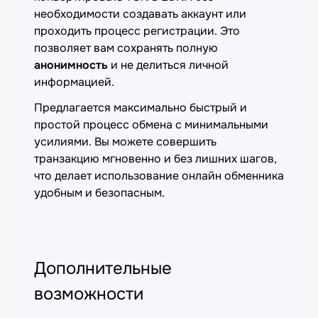
необходимости создавать аккаунт или
проходить процесс регистрации. Это
позволяет вам сохранять полную
анонимность
и не делиться личной
информацией.
Предлагается максимально быстрый и
простой процесс обмена с минимальными
усилиями. Вы можете совершить
транзакцию мгновенно и без лишних шагов,
что делает использование онлайн обменника
удобным и безопасным.
Дополнительные
возможности