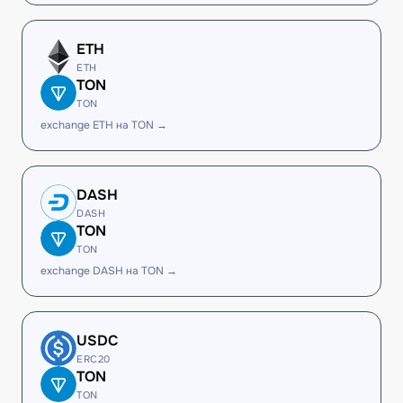
ETH
ETH
TON
TON
exchange ETH на TON →
DASH
DASH
TON
TON
exchange DASH на TON →
USDC
ERC20
TON
TON