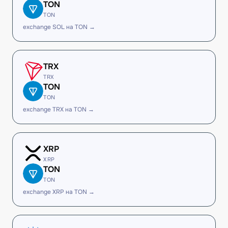
TON
TON
exchange SOL на TON →
TRX
TRX
TON
TON
exchange TRX на TON →
XRP
XRP
TON
TON
exchange XRP на TON →