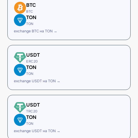
BTC
BTC
TON
TON
exchange BTC на TON →
USDT
ERC20
TON
TON
exchange USDT на TON →
USDT
TRC20
TON
TON
exchange USDT на TON →