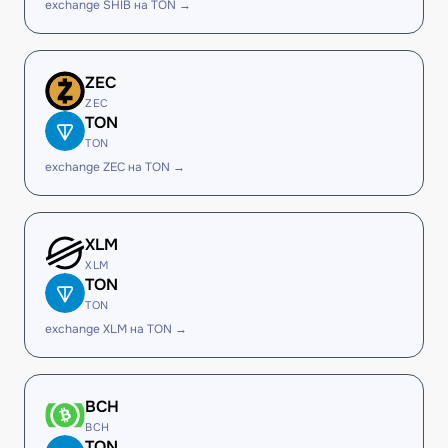
exchange SHIB на TON →
ZEC
ZEC
TON
TON
exchange ZEC на TON →
XLM
XLM
TON
TON
exchange XLM на TON →
BCH
BCH
TON