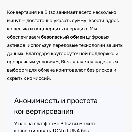
Конвертация на Bitsz занимает всего несколько
минут — достаточно указать сумму, ввести адрес
кошелька и подтвердить операцию. Мы
обеспечиваем
безопасный обмен
цифровых
активов, используя передовые технологии защиты
данных. Благодаря круглосуточной поддержке и
прозрачным условиям, Bitsz является надежным
выбором для обмена криптовалют без рисков и
скрытых комиссий.
Анонимность и простота
конвертирования
У нас на платформе Bitsz вы можете
конвертировать TON в LUNA без