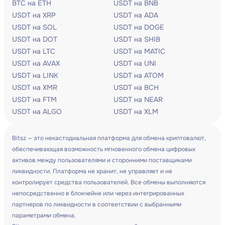
BTC на ETH
USDT на BNB
USDT на XRP
USDT на ADA
USDT на SOL
USDT на DOGE
USDT на DOT
USDT на SHIB
USDT на LTC
USDT на MATIC
USDT на AVAX
USDT на UNI
USDT на LINK
USDT на ATOM
USDT на XMR
USDT на BCH
USDT на FTM
USDT на NEAR
USDT на ALGO
USDT на XLM
Bitsz — это некастодиальная платформа для обмена криптовалют,
обеспечивающая возможность мгновенного обмена цифровых
активов между пользователями и сторонними поставщиками
ликвидности. Платформа не хранит, не управляет и не
контролирует средства пользователей. Все обмены выполняются
непосредственно в блокчейне или через интегрированных
партнеров по ликвидности в соответствии с выбранными
параметрами обмена.