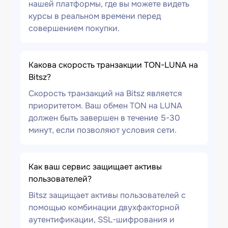
нашей платформы, где вы можете видеть
курсы в реальном времени перед
совершением покупки.
Какова скорость транзакции TON-LUNA на
Bitsz?
Скорость транзакций на Bitsz является
приоритетом. Ваш обмен TON на LUNA
должен быть завершен в течение 5-30
минут, если позволяют условия сети.
Как ваш сервис защищает активы
пользователей?
Bitsz защищает активы пользователей с
помощью комбинации двухфакторной
аутентификации, SSL-шифрования и