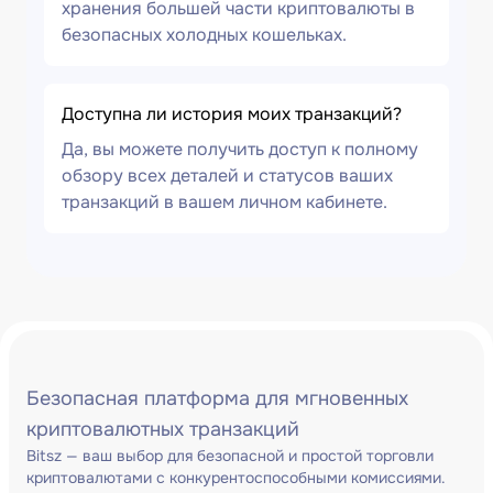
хранения большей части криптовалюты в
безопасных холодных кошельках.
Доступна ли история моих транзакций?
Да, вы можете получить доступ к полному
обзору всех деталей и статусов ваших
транзакций в вашем личном кабинете.
Безопасная платформа для мгновенных
криптовалютных транзакций
Bitsz — ваш выбор для безопасной и простой торговли
криптовалютами с конкурентоспособными комиссиями.