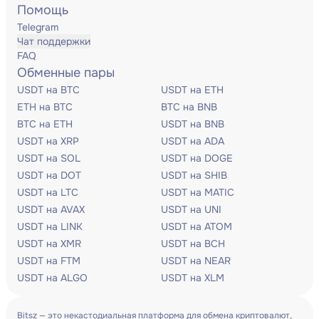
Помощь
Telegram
Чат поддержки
FAQ
Обменные пары
USDT на BTC
USDT на ETH
ETH на BTC
BTC на BNB
BTC на ETH
USDT на BNB
USDT на XRP
USDT на ADA
USDT на SOL
USDT на DOGE
USDT на DOT
USDT на SHIB
USDT на LTC
USDT на MATIC
USDT на AVAX
USDT на UNI
USDT на LINK
USDT на ATOM
USDT на XMR
USDT на BCH
USDT на FTM
USDT на NEAR
USDT на ALGO
USDT на XLM
Bitsz — это некастодиальная платформа для обмена криптовалют,