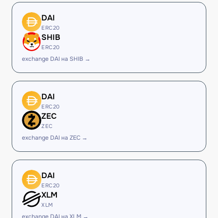
DAI
ERC20
SHIB
ERC20
exchange DAI на SHIB →
DAI
ERC20
ZEC
ZEC
exchange DAI на ZEC →
DAI
ERC20
XLM
XLM
exchange DAI на XLM →