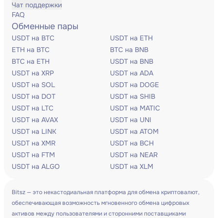
Чат поддержки
FAQ
Обменные пары
USDT на BTC
USDT на ETH
ETH на BTC
BTC на BNB
BTC на ETH
USDT на BNB
USDT на XRP
USDT на ADA
USDT на SOL
USDT на DOGE
USDT на DOT
USDT на SHIB
USDT на LTC
USDT на MATIC
USDT на AVAX
USDT на UNI
USDT на LINK
USDT на ATOM
USDT на XMR
USDT на BCH
USDT на FTM
USDT на NEAR
USDT на ALGO
USDT на XLM
Bitsz — это некастодиальная платформа для обмена криптовалют,
обеспечивающая возможность мгновенного обмена цифровых
активов между пользователями и сторонними поставщиками