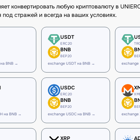
оляет конвертировать любую криптовалюту в UNIER
 под стражей и всегда на ваших условиях.
USDT
U
ERC20
TR
BNB
B
BEP20
BE
 на BNB →
exchange USDT на BNB →
exchange
H
USDC
X
ERC20
XM
BNB
B
BEP20
BE
H на BNB →
exchange USDC на BNB →
exchange
XRP
A