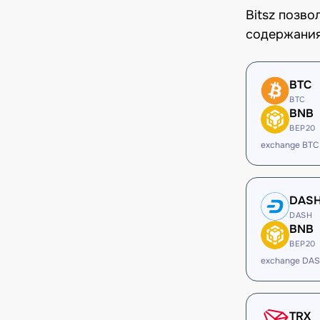
Bitsz позв
содержания
BTC
BTC
BNB
BEP20
exchange BTC
DAS
DASH
BNB
BEP20
exchange DAS
TRX