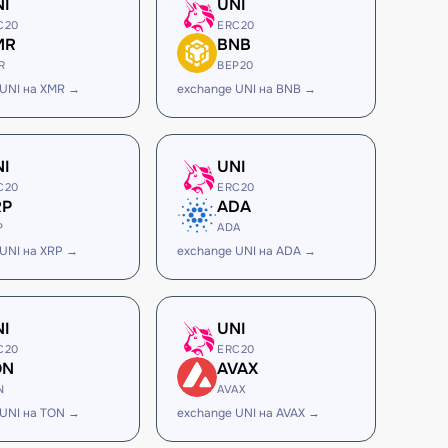
NI
UNI
C20
ERC20
MR
BNB
R
BEP20
 UNI на XMR →
exchange UNI на BNB →
NI
UNI
C20
ERC20
RP
ADA
P
ADA
UNI на XRP →
exchange UNI на ADA →
NI
UNI
C20
ERC20
ON
AVAX
N
AVAX
 UNI на TON →
exchange UNI на AVAX →