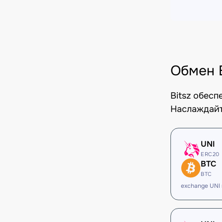
Обмен 
Bitsz обес
Наслаждайт
UNI
ERC20
BTC
BTC
exchange UNI