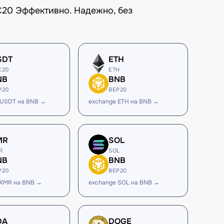
C20 Эффективно. Надежно, без
SDT
ETH
C20
ETH
NB
BNB
P20
BEP20
 USDT на BNB →
exchange ETH на BNB →
MR
SOL
R
SOL
NB
BNB
P20
BEP20
 XMR на BNB →
exchange SOL на BNB →
DA
DOGE