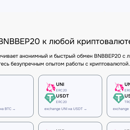
BNBBEP20 к любой криптовалют
печивает анонимный и быстрый обмен BNBBEP20 с л
есь безупречным опытом работы с криптовалютой.
UNI
U
ERC20
ER
USDT
U
ERC20
TR
 на BTC →
exchange UNI на USDT →
exchange