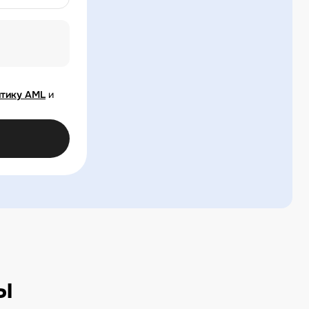
тику AML
и
ы