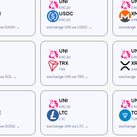
UNI
U
ERC20
ER
H
USDC
X
ERC20
XM
 на DASH →
exchange UNI на USDC →
exchange
UNI
U
ERC20
ER
TRX
X
TRX
XR
 на SOL →
exchange UNI на TRX →
exchange 
UNI
U
ERC20
ER
E
LTC
T
LTC
TO
 на DOGE →
exchange UNI на LTC →
exchange