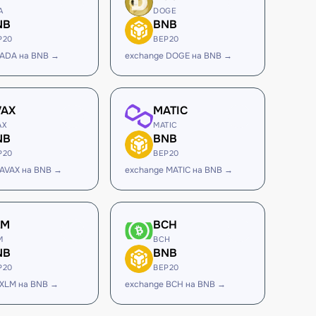
A
DOGE
NB
BNB
P20
BEP20
 ADA на BNB →
exchange DOGE на BNB →
VAX
MATIC
AX
MATIC
NB
BNB
P20
BEP20
 AVAX на BNB →
exchange MATIC на BNB →
LM
BCH
M
BCH
NB
BNB
P20
BEP20
 XLM на BNB →
exchange BCH на BNB →