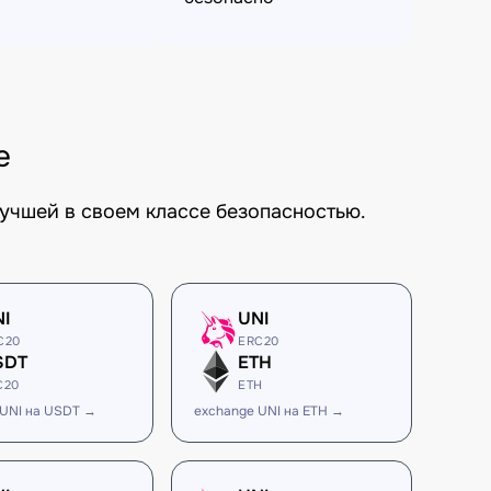
е
учшей в своем классе безопасностью.
NI
UNI
C20
ERC20
SDT
ETH
C20
ETH
 UNI на USDT →
exchange UNI на ETH →