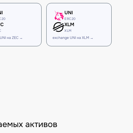
NI
UNI
C20
ERC20
EC
XLM
C
XLM
UNI на ZEC →
exchange UNI на XLM →
аемых активов