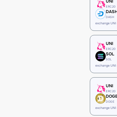
UNI
ERC20
DAS
DASH
exchange UNI
UNI
ERC20
SOL
SOL
exchange UNI
UNI
ERC20
DOG
DOGE
exchange UNI