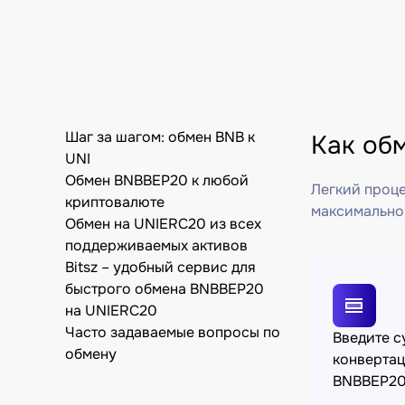
Шаг за шагом: обмен BNB к
Как об
UNI
Обмен BNBBEP20 к любой
Легкий проце
криптовалюте
максимально
Обмен на UNIERC20 из всех
поддерживаемых активов
Bitsz – удобный сервис для
быстрого обмена BNBBEP20
на UNIERC20
Часто задаваемые вопросы по
Введите 
обмену
конверта
BNBBEP2