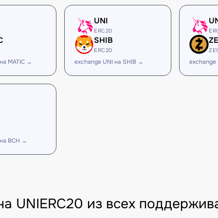
UNI
U
ERC20
ER
C
SHIB
Z
ERC20
ZE
 на MATIC →
exchange UNI на SHIB →
exchange 
 на BCH →
на UNIERC20 из всех поддержив