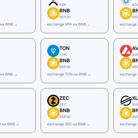
XRP
AD
BNB
B
BEP20
BE
 на BNB →
exchange XRP на BNB →
exchange
TON
A
TON
AV
BNB
B
BEP20
BE
 на BNB →
exchange TON на BNB →
exchange
ZEC
X
ZEC
XL
BNB
B
BEP20
BE
B на BNB →
exchange ZEC на BNB →
exchange